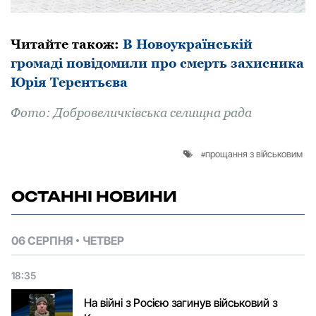
Читайте такoж:
В Новоукраїнській
громаді повідомили про смерть захисника
Юрія Терентьєва
Фoтo: Добровеличківська селищна рада
прощання з військовим
ОСТАННІ НОВИНИ
06 СЕРПНЯ
ЧЕТВЕР
18:35
На війні з Росією загинув військовий з