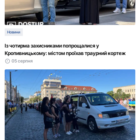
Новини
Із чотирма захисниками попрощалися у
Кропивницькому: містом проїхав траурний кортеж
05 серпня