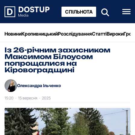
СПІЛЬНОТА
Новини
Кропивницький
Розслідування
Статті
Вироки
Грош
Із 26-річним захисником
Максимом Білоусом
попрощалися на
Кіровоградщині
Олександра Ільченко
15:20
·
15 вересня
·
2025