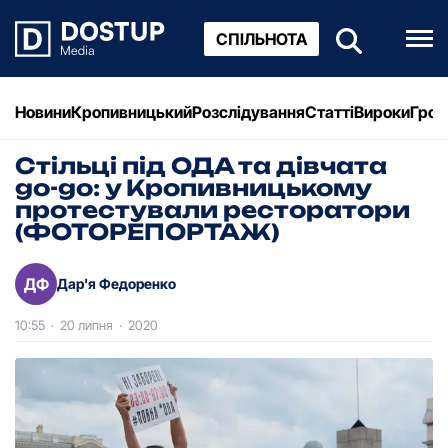
СПІЛЬНОТА
Новини
Кропивницький
Розслідування
Статті
Вироки
Грош
Стільці під ОДА та дівчата
go-go: у Кропивницькому
протестували ресторатори
(ФОТОРЕПОРТАЖ)
ДФ
Дар'я Федоренко
10:55
·
20 липня
·
2020