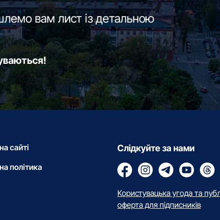
шлемо вам лист із детальною
буваються!
на сайті
Слідкуйте за нами
на політика
Користувацька угода та пуб
оферта для підписників