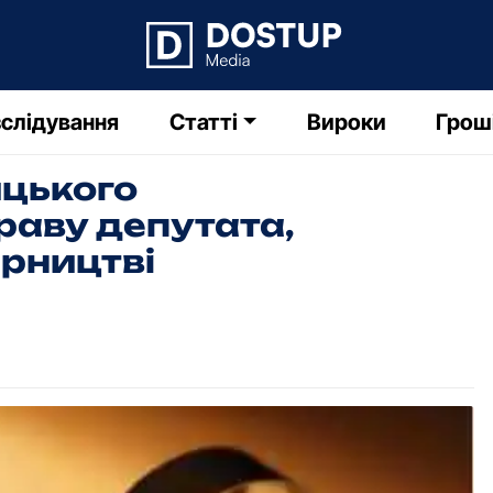
слідування
Статті
Вироки
Грош
ицького
раву депутата,
арництві