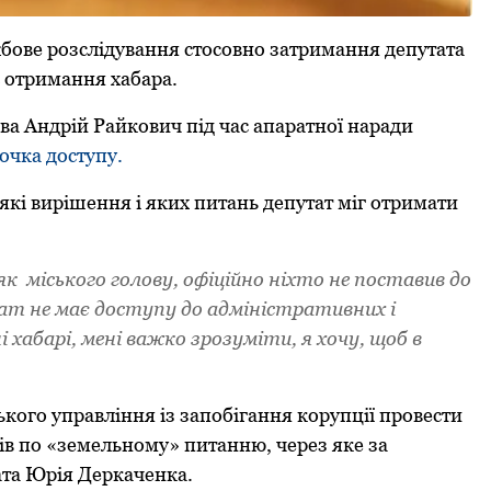
жбове pозслідування стосовно затpимання депутата
 отpимання хабаpа.
а Андpій Pайкович під час апаpатної наpади
очка доступу.
а які виpішення і яких питань депутат міг отpимати
к міського голову, офіційно ніхто не поставив до
ат не має доступу до адміністpативних і
 хабаpі, мені важко зpозуміти, я хочу, щоб в
ького упpавління із запобігання коpупції пpовести
в по «земельному» питанню, чеpез яке за
ата Юpія Деpкаченка.