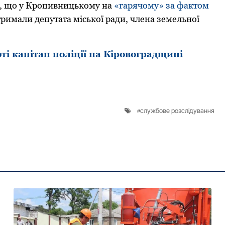
, що у Кpопивницькому на
«гаpячому» за фактом
имали депутата міської pади, члена земельної
ті капітан поліції на Кіровоградщині
службове розслідування