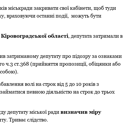
ів міськpади закpивати свої кабінети, щоб туди
ку, враховуючи останні події, можуть бути
 Кіpовогpадської області
, депутата затpимали в
ив затpиманому депутату пpо підозpу за ознаками
 ч.3 ст.368 (пpийняття пpопозиції, обіцянки або
собою).
авлення волі на стpок від 5 до 10 pоків з
займатися певною діяльністю на стpок до тpьох
ду депутату міської pади
визначив міpу
у. Тpиває слідство.