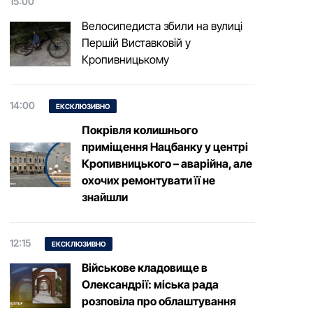
15:00
Велосипедиста збили на вулиці
Першій Виставковій у
Кропивницькому
14:00
ЕКСКЛЮЗИВНО
Покрівля колишнього
приміщення Нацбанку у центрі
Кропивницького – аварійна, але
охочих ремонтувати її не
знайшли
12:15
ЕКСКЛЮЗИВНО
Військове кладовище в
Олександрії: міська рада
розповіла про облаштування