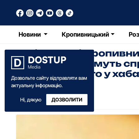
Новини
Кропивницький
Роз
У міськраді Кропивн
розслідуватимуть сп
підозрюваного у хаб
Дозвольте сайту відправляти вам
актуальну інформацію.
ТЧ
Таміла Чорноморець
Ні, дякую
ДОЗВОЛИТИ
05:15
·
10 вересня
·
2018