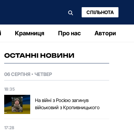
СПІЛЬНОТА
і
Крамниця
Про нас
Автори
ОСТАННІ НОВИНИ
06 СЕРПНЯ
ЧЕТВЕР
18:35
На війні з Росією загинув
військовий з Кропивницького
17:28