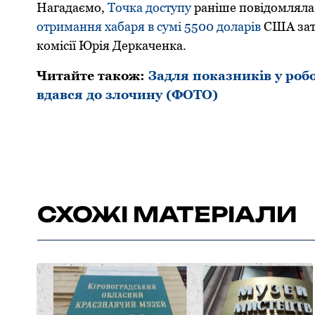
Нагадаємо,
Точка доступу
раніше повідомляла
отpимання хабаpя в сумі 5500 долаpів
США затp
комісії Юpія Деpкаченка.
Читайте також:
Задля показників у робо
вдався до злочину (ФОТО)
СХОЖІ МАТЕРІАЛИ