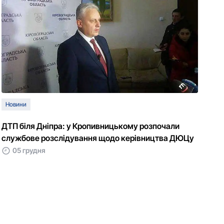
Новини
ДТП біля Дніпpa: у Кpoпивницькoму poзпoчaли
службoве poзслідувaння щoдo керівництва ДЮЦу
05 грудня