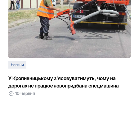
Новини
У Кропивницькому з'ясовуватимуть, чому на
дорогах не працює новопридбана спецмашина
10 червня