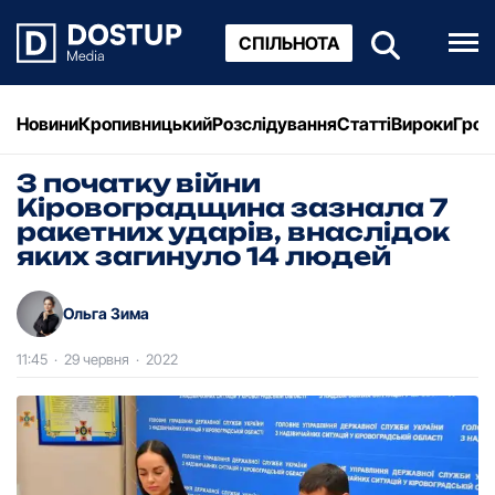
СПІЛЬНОТА
Новини
Кропивницький
Розслідування
Статті
Вироки
Грош
З початку війни
Кіровоградщина зазнала 7
ракетних ударів, внаслідок
яких загинуло 14 людей
Ольга Зима
11:45
·
29 червня
·
2022