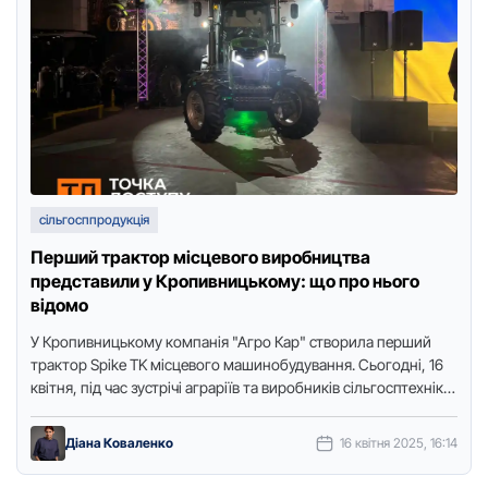
сільгосппродукція
Перший трактор місцевого виробництва
представили у Кропивницькому: що про нього
відомо
У Кропивницькому компанія "Агро Кар" створила перший
трактор Spike TK місцевого машинобудування. Сьогодні, 16
квітня, під час зустрічі аграріїв та виробників сільгосптехніки
Кіровоградщини показали як …
Діана Коваленко
16 квітня 2025, 16:14