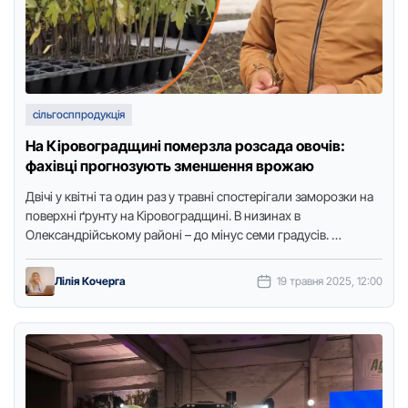
сільгосппродукція
На Кіровоградщині померзла розсада овочів:
фахівці прогнозують зменшення врожаю
Двічі у квітні та один раз у травні спостерігали заморозки на
поверхні ґрунту на Кіровоградщині. В низинах в
Олександрійському районі – до мінус семи градусів. …
Лілія Кочерга
19 травня 2025, 12:00