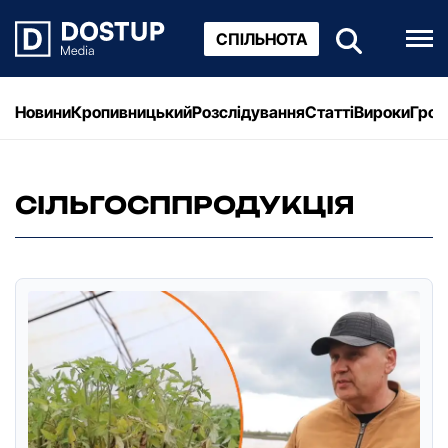
СПІЛЬНОТА
Новини
Кропивницький
Розслідування
Статті
Вироки
Грош
СІЛЬГОСППРОДУКЦІЯ