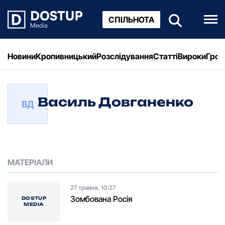
СПІЛЬНОТА
Новини
Кропивницький
Розслідування
Статті
Вироки
Грош
Василь Довганенко
ВД
МАТЕРІАЛИ
27 травня, 10:27
Зомбована Росія
DOSTUP
MEDIA