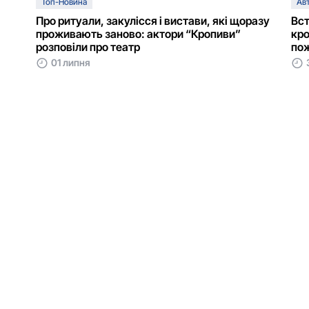
Топ-Новина
Авт
Про ритуали, закулісся і вистави, які щоразу
Вст
проживають заново: актори “Кропиви”
кро
розповіли про театр
пож
01 липня