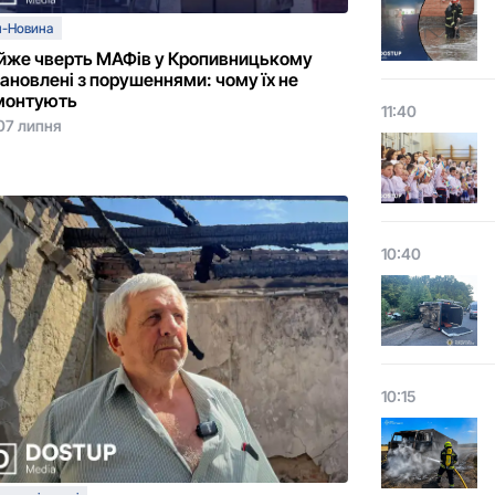
п-Новина
йже чверть МАФів у Кропивницькому
ановлені з порушеннями: чому їх не
монтують
11:40
07 липня
10:40
10:15