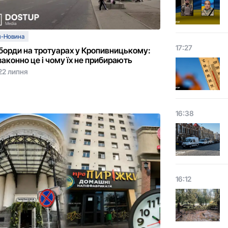
п-Новина
17:27
борди на тротуарах у Кропивницькому:
законно це і чому їх не прибирають
22 липня
16:38
16:12