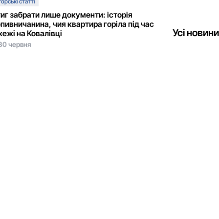
орські статті
иг забрати лише документи: історія
пивничанина, чия квартира горіла під час
Усі новини
ежі на Ковалівці
30 червня