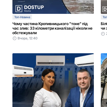
Топ-Новина
То
Чому частина Кропивницького "тоне" під
Біл
час злив: 33 кілометри каналізації ніколи не
чи 
обстежували
Вчора, 12:40