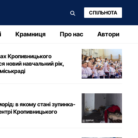
СПІЛЬНОТА
і
Крамниця
Про нас
Автори
лах Кропивницького
я новий навчальний рік,
 міськраді
морід: в якому стані зупинка-
ентрі Кропивницького