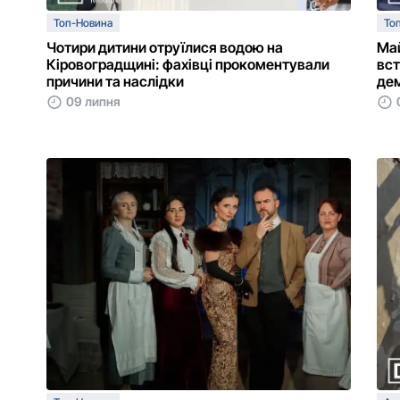
Топ-Новина
То
Чотири дитини отруїлися водою на
Ма
Кіровоградщині: фахівці прокоментували
вст
причини та наслідки
де
09 липня