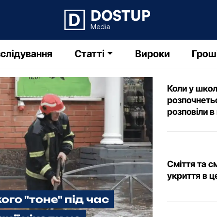
слідування
Статті
Вироки
Грош
Коли у шко
розпочнетьс
розповіли в
Сміття та с
укриття в ц
го "тоне" під час