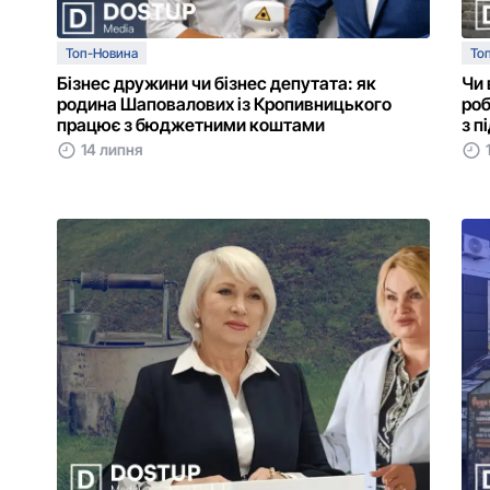
Топ-Новина
То
Бізнес дружини чи бізнес депутата: як
Чи 
родина Шаповалових із Кропивницького
роб
працює з бюджетними коштами
з п
14 липня