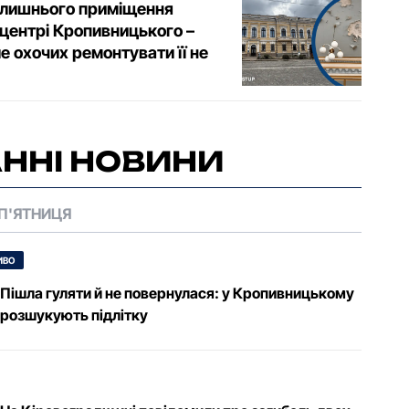
олишнього приміщення
центрі Кропивницького –
ле охочих ремонтувати її не
ННІ НОВИНИ
П'ЯТНИЦЯ
ИВО
Пішла гуляти й не повернулася: у Кропивницькому
розшукують підлітку