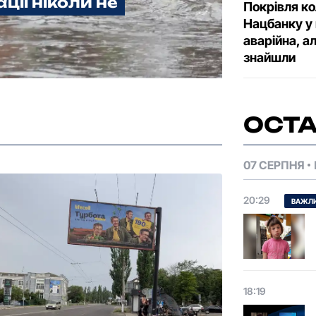
ції ніколи не
Покрівля к
Нацбанку у 
аварійна, а
знайшли
ОСТА
07 СЕРПНЯ
20:29
ВАЖЛ
18:19