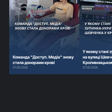
У якому стані 
Команда "Доступ. Медіа" знову
на вулиці Шевч
стала донорами крові
Кропивницько
07.08.2026
07.08.2026