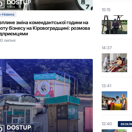
15:15
п-Новина
вплине зміна комендантської години на
оту бізнесу на Кіровоградщині: розмова
ідприємцями
10 липня
14:37
13:41
12:40
ЕКСКЛ