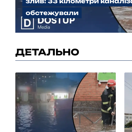
злив: 33 кілометри каналіза
обстежували
ДЕТАЛЬНО