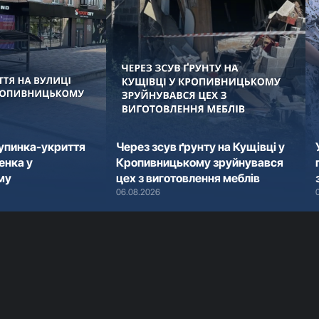
зупинка-укриття
Через зсув ґрунту на Кущівці у
енка у
Кропивницькому зруйнувався
му
цех з виготовлення меблів
06.08.2026