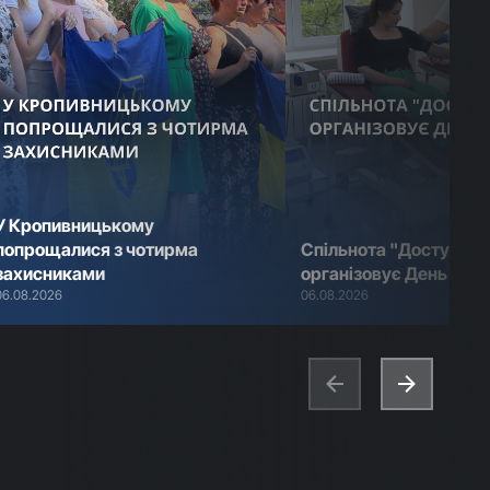
У Кропивницькому
попрощалися з чотирма
Спільнота "Доступ. М
захисниками
організовує День дон
06.08.2026
06.08.2026