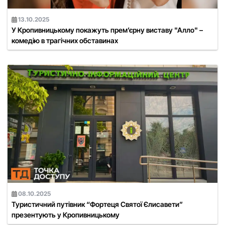
13.10.2025
У Кропивницькому покажуть прем’єрну виставу "Алло" –
комедію в трагічних обставинах
08.10.2025
Туристичний путівник “Фортеця Святої Єлисавети”
презентують у Кропивницькому