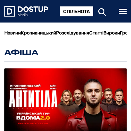
СПІЛЬНОТА
Новини
Кропивницький
Розслідування
Статті
Вироки
Грош
АФІША