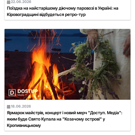
22.06.2026
Поїздка на найстарішому діючому паровозі в Україні: на
Кіровоградщині відбудеться ретро-тур
18.06.2026
Ярмарок майстрів, концерт і новий мерч "Доступ. Медіа":
яким буде Свято Купала на "Козачому острові" у
Кропивницькому