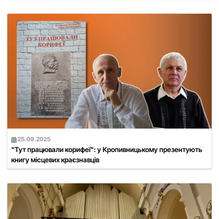
25.09.2025
"Тут працювали корифеї": у Кропивницькому презентують
книгу місцевих краєзнавців