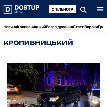
СПІЛЬНОТА
Новини
Кропивницький
Розслідування
Статті
Вироки
Грош
КРОПИВНИЦЬКИЙ