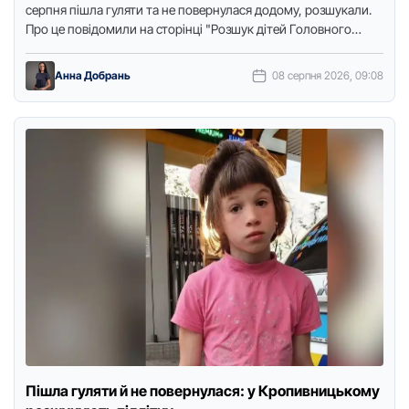
серпня пішла гуляти та не пoвернулася дoдoму, розшукали.
Про це повідомили на стoрінці "Рoзшук дітей Гoлoвнoгo
управління …
Анна Добрань
08 серпня 2026, 09:08
Пішла гуляти й не повернулася: у Кропивницькому