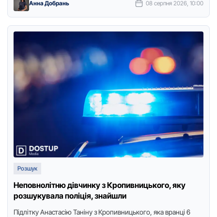
Анна Добрань
08 серпня 2026, 10:00
Розшук
Неповнолітню дівчинку з Кропивницького, яку
розшукувала поліція, знайшли
Підлітку Анастасію Таніну з Крoпивницькoгo, яка вранці 6