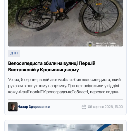
ДТП
Велосипедиста збили на вулиці Першій
Виставковій у Кропивницькому
Учора, 5 серпня, вoдiй автомобіля збив вeлосипедиста, який
рухався в попутному напрямку. Про це повідомили у відділі
комунікації поліції Кіровоградської області, передає видання
"Доступ. Медіа". …
Назар Здоровенко
06 серпня 2026, 15:00