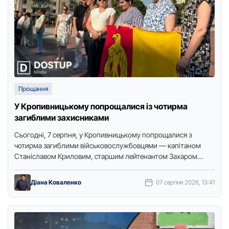
Прощання
У Кропивницькому попрощалися із чотирма
загиблими захисниками
Сьогодні, 7 серпня, у Кропивницькому попрощалися з
чотирма загиблими військовослужбовцями — капітаном
Станіславом Криловим, старшим лейтенантом Захаром
Клімовим, солдатами Сергієм Кочмаром та Віталієм
Єсьманом. Про …
Діана Коваленко
07 серпня 2026, 13:41