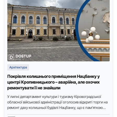
Архітектура
Покрівля колишнього приміщення Нацбанку у
центрі Кропивницького – аварійна, але охочих
ремонтувати її не знайшли
У липні департамент культури і туризму Кіровоградської
обласної військової адміністрації оголосив відкриті торги на
ремонт даху колишньої будівлі Нацбанку, що є пам’яткою
архітектури у центрі …