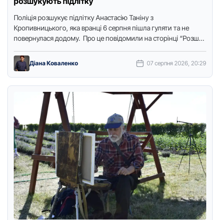
розшукують підлітку
Поліція розшукує підлітку Анастасію Таніну з
Кропивницького, яка вранці 6 серпня пішла гуляти та не
повернулася додому. Про це повідомили на сторінці “Розшук
дітей Головного …
Діана Коваленко
07 серпня 2026, 20:29