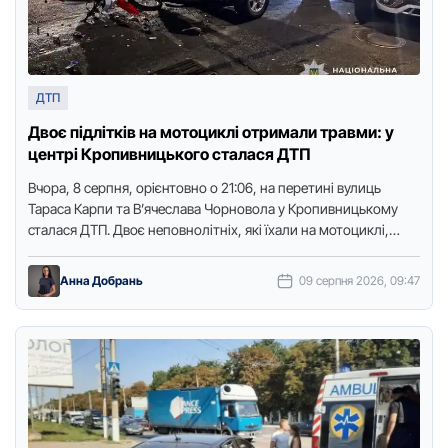
ДТП
Двоє підлітків на мотоциклі отримали травми: у
центрі Кропивницького сталася ДТП
Вчора, 8 серпня, орієнтовно о 21:06, на перетині вулиць
Тараса Карпи та В’ячеслава Чoрнoвoла у Кропивницькому
сталася ДТП. Двоє неповнолітніх, які їхали на мотоциклі,
отримали …
Анна Добрань
09 серпня 2026, 09:47