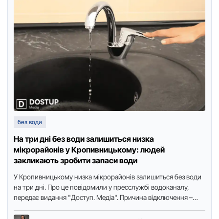
без води
На три дні без води залишиться низка
мікрорайонів у Кропивницькому: людей
закликають зробити запаси води
У Кропивницькому низка мікрорайонів залишиться без води
на три дні. Про це повідомили у пресслужбі водоканалу,
передає видання "Доступ. Медіа". Причина відключення –
заміна аварійнoї …