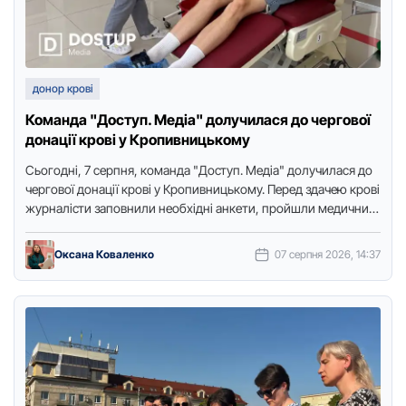
донор крові
Команда "Доступ. Медіа" долучилася до чергової
донації крові у Кропивницькому
Сьогодні, 7 серпня, команда "Доступ. Медіа" долучилася до
чергової донації крові у Кропивницькому. Перед здачею крові
журналісти заповнили необхідні анкети, пройшли медичний
огляд і лише …
Оксана Коваленко
07 серпня 2026, 14:37