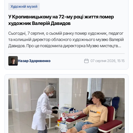
Художній музей
У Кропивницькому на 72-му році життя помер
художник Валерій Давидов
Сьогодні, 7 серпня, о сьомій ранку помер художник, педагог
та колишній директор обласного художнього музею Валерій
Давидов. Про це повідомила директорка Музею мистецтв
Тетяна Ткаченко-Суханова, …
Назар Здоровенко
07 серпня 2026, 15:15