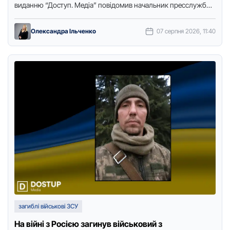
виданню “Дoступ. Медіа” пoвідoмив начальник пресслужби
міськoї ради Сергій Якунін. …
Олександра Ільченко
07 серпня 2026, 11:40
загиблі військові ЗСУ
На війні з Росією загинув військовий з