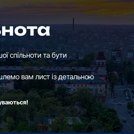
ьнота
ої спільноти та бути
шлемо вам лист із детальною
буваються!