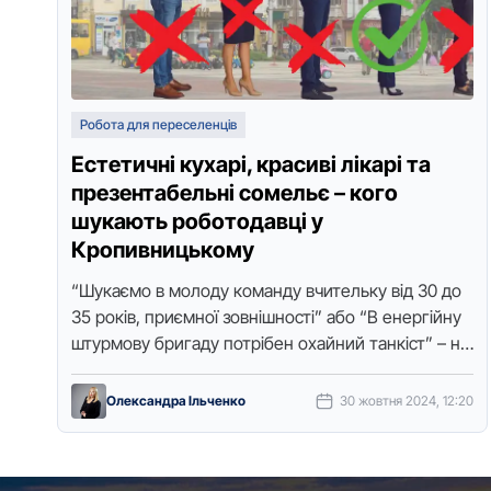
Робота для переселенців
Естетичні кухарі, красиві лікарі та
презентабельні сомельє – кого
шукають роботодавці у
Кропивницькому
“Шукаємо в молоду команду вчительку від 30 до
35 років, приємної зовнішності” або “В енергійну
штурмову бригаду потрібен охайний танкіст” – ні,
це не реальні …
Олександра Ільченко
30 жовтня 2024, 12:20