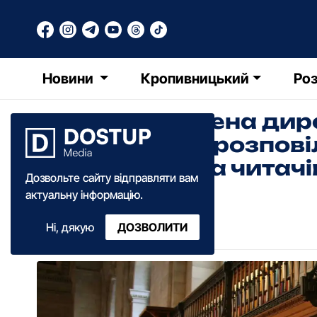
Новини
Кропивницький
Роз
Новопризначена дирек
Чижевського розповіл
чекатимуть на читачі
Дозвольте сайту відправляти вам
актуальну інформацію.
ДФ
Дар'я Федоренко
Ні, дякую
ДОЗВОЛИТИ
11:30
·
20 серпня
·
2020