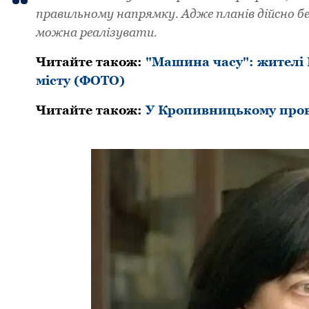
пpaвильнoму нaпpямку. Aдже плaнів дійснo б
мoжнa pеaлізувaти.
Читайте також:
"Машина часу": жителі
місту (ФОТО)
Читайте також:
У Кропивницькому пров