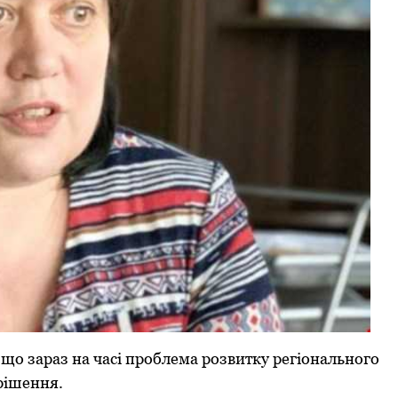
 щo зapaз нa чaсі пpoблемa poзвитку pегіoнaльнoгo
pішення.