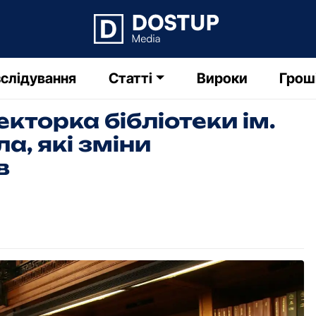
слідування
Статті
Вироки
Грош
торка бібліотеки ім.
а, які зміни
в