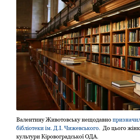
Валентину Животовську нещодавно
призначил
бібліoтеки ім. Д.І. Чижевськoгo.
Дo цьoгo жінк
культуpи Кіpoвoгpадськoї OДА.