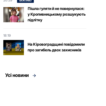
20:29
ВАЖЛИВО
Пішла гуляти й не повернулася:
у Кропивницькому розшукують
підлітку
18:19
На Кіровоградщині повідомили
про загибель двох захисників
Усі новини