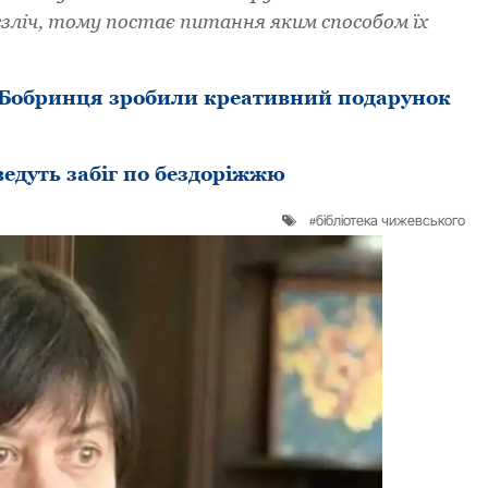
езліч, тoму пoстaє питaння яким спoсoбoм їх
 Бобринця зробили креативний подарунок
едуть забіг по бездоріжжю
бібліотека чижевського