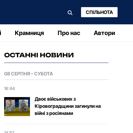
СПІЛЬНОТА
і
Крамниця
Про нас
Автори
ОСТАННІ НОВИНИ
08 СЕРПНЯ
СУБОТА
16:44
Двоє військових з
Кіровоградщини загинули на
війні з росіянами
14:52