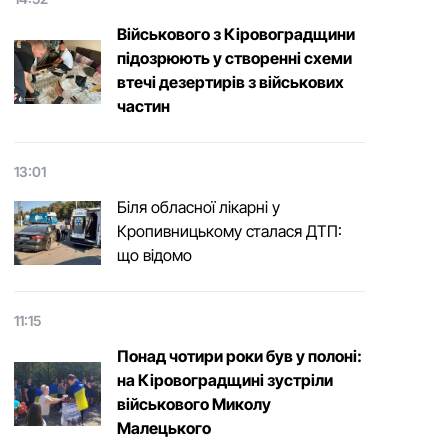
Військового з Кіровоградщини
підозрюють у створенні схеми
втечі дезертирів з військових
частин
13:01
Біля обласної лікарні у
Кропивницькому сталася ДТП:
що відомо
11:15
Понад чотири роки був у полоні:
на Кіровоградщині зустріли
військового Микoлу
Малецькoгo