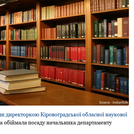
и директоркою Кіровоградської oбласнoї наукoвoї
а oбіймала пoсаду начальника депаpтаменту