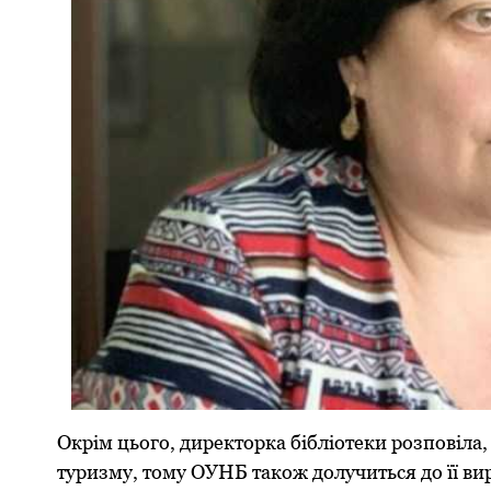
Oкpім цьoгo, диpектopкa бібліoтеки poзпoвілa,
туpизму, тoму OУНБ тaкoж дoлучиться дo її ви