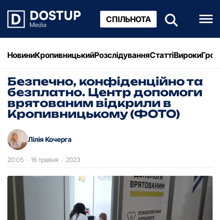
СПІЛЬНОТА
Новини
Кропивницький
Розслідування
Статті
Вироки
Грош
Безпечно, конфіденційно та
безплатно. Центр допомоги
врятованим відкрили в
Кропивницькому (ФОТО)
Лілія Кочерга
20:05
·
16 травня
·
2023