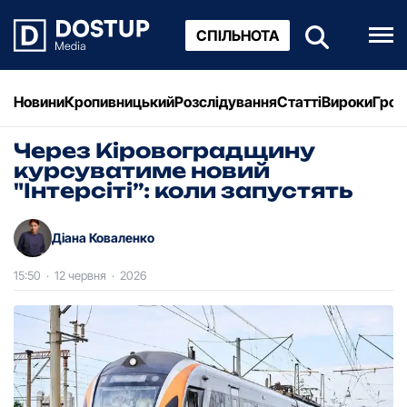
СПІЛЬНОТА
Новини
Кропивницький
Розслідування
Статті
Вироки
Грош
Через Кіровоградщину
курсуватиме новий
"Інтерсіті”: коли запустять
Діана Коваленко
15:50
·
12 червня
·
2026