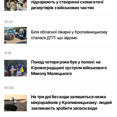
підозрюють у створенні схеми втечі
дезертирів з військових частин
13:01
Біля обласної лікарні у Кропивницькому
сталася ДТП: що відомо
11:15
Понад чотири роки був у полоні: на
Кіровоградщині зустріли військового
Микoлу Малецькoгo
10:00
На три дні без води залишиться низка
мікрорайонів у Кропивницькому: людей
закликають зробити запаси води