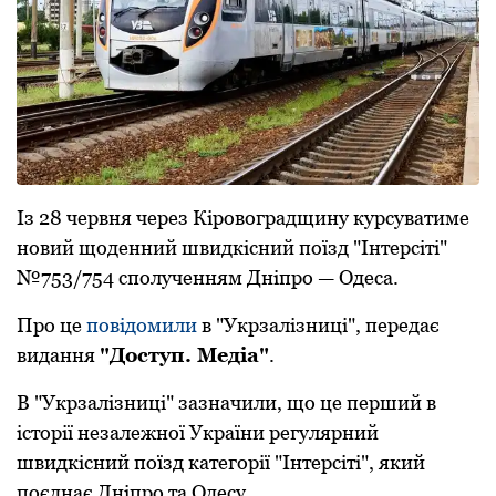
Із 28 червня через Кіровоградщину курсуватиме
новий щоденний швидкісний поїзд "Інтерсіті"
№753/754 сполученням Дніпро — Одеса.
Про це
повідомили
в "Укрзалізниці", передає
видання
"Доступ. Медіа"
.
В "Укрзалізниці" зазначили, що це перший в
історії незалежної України регулярний
швидкісний поїзд категорії "Інтерсіті", який
поєднає Дніпро та Одесу.