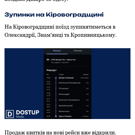
Зупинки на Кіровоградщині
На Кіровоградщині поїзд зупинятиметься в
Олександрії, Знам'янці та Кропивницькому.
Продаж квитків на нові рейси вже відкрили.