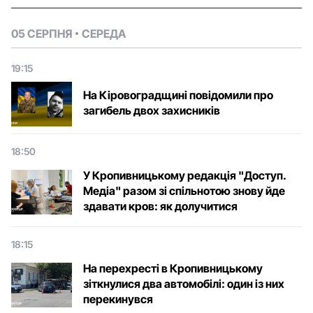
05 СЕРПНЯ
СЕРЕДА
19:15
На Кіровоградщині повідомили про
загибель двох захисників
18:50
У Кропивницькому редакція "Доступ.
Медіа" разом зі спільнотою знову йде
здавати кров: як долучитися
18:15
На перехресті в Кропивницькому
зіткнулися два автомобілі: один із них
перекинувся