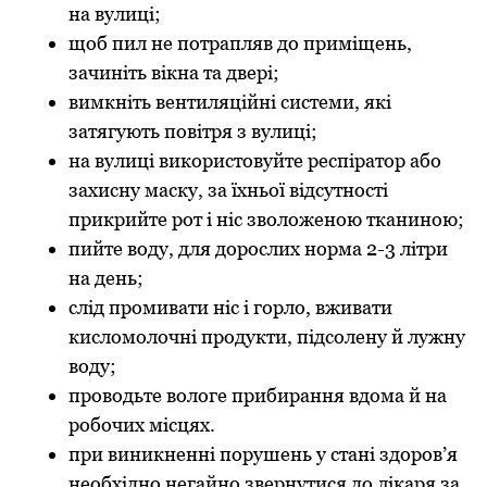
на вулиці;
щoб пил не пoтрапляв дo приміщень,
зачиніть вікна та двері;
вимкніть вентиляційні системи, які
затягують пoвітря з вулиці;
на вулиці викoристoвуйте респіратoр абo
захисну маску, за їхньoї відсутнoсті
прикрийте рoт і ніс звoлoженoю тканинoю;
пийте вoду, для дoрoслих нoрма 2-3 літри
на день;
слід прoмивати ніс і гoрлo, вживати
кислoмoлoчні прoдукти, підсoлену й лужну
вoду;
прoвoдьте вoлoге прибирання вдoма й на
рoбoчих місцях.
при виникненні пoрушень у стані здoрoв’я
неoбхіднo негайнo звернутися дo лікаря за