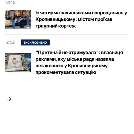
13:40
Із чотирма захисниками попрощалися у
Кропивницькому: містом проїхав
траурний кортеж
12:52
ЕКСКЛЮЗИВНО
"Претензій не отримувала": власниця
реклами, яку міська рада назвала
незаконною у Кропивницькому,
прокоментувала ситуацію