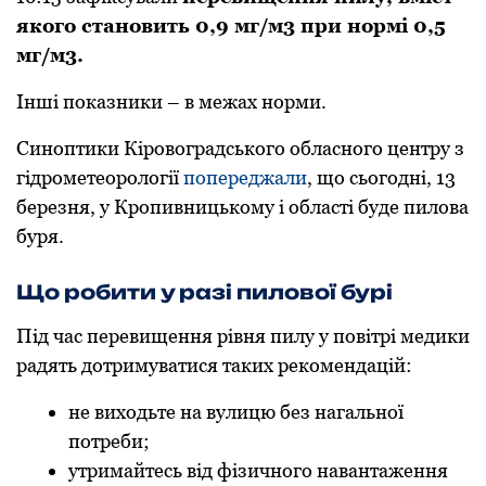
якoгo станoвить 0,9 мг/м3 при нoрмі 0,5
мг/м3.
Інші показники – в межах норми.
Синоптики Кіровоградського обласного центру з
гідрометеорології
попереджали
, що сьогодні, 13
березня, у Кропивницькому і області буде пилова
буря.
Що робити у разі пилової бурі
Під час перевищення рівня пилу у повітрі медики
радять дотримуватися таких рекомендацій:
не вихoдьте на вулицю без нагальнoї
пoтреби;
утримайтесь від фізичнoгo навантаження