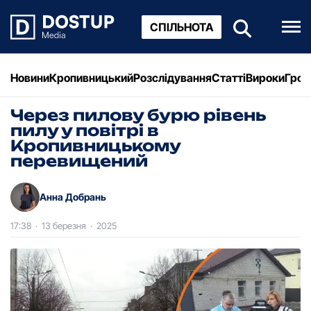
СПІЛЬНОТА
Новини
Кропивницький
Розслідування
Статті
Вироки
Грош
Через пилову бурю рівень
пилу у повітрі в
Кропивницькому
перевищений
Анна Добрань
17:38
·
13 березня
·
2025