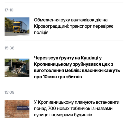
17:10
Обмеження руху вантажівок діє на
Кіровоградщині: транспорт перевіряє
поліція
15:38
Через зсув ґрунту на Кущівці у
Кропивницькому зруйнувався цех з
виготовлення меблів: власники кажуть
про 10 млн грн збитків
15:09
У Кропивницькому планують встановити
понад 700 нових табличок із назвами
вулиць і номерами будинків