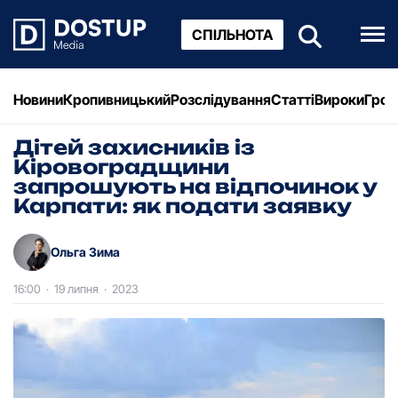
СПІЛЬНОТА
Новини
Кропивницький
Розслідування
Статті
Вироки
Грош
Дітей захисників із
Кіровоградщини
запрошують на відпочинок у
Карпати: як подати заявку
Ольга Зима
16:00
·
19 липня
·
2023