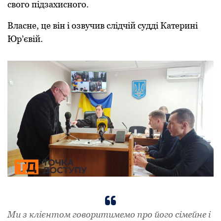
свого підзахисного.
Власне, це він і озвучив слідчій судді Катерині
Юр’євій.
Ми з клієнтом говоритимемо про його сімейне і