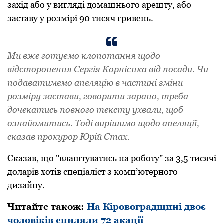
захід або у вигляді домашнього арешту, або
заставу у розмірі 90 тисяч гривень.
Ми вже готуємо клопотання щодо
відсторонення Сергія Корнієнка від посади. Чи
подаватимемо апеляцію в частині зміни
розміру застави, говорити зарано, треба
дочекатись повного тексту ухвали, щоб
ознайомитись. Тоді вирішимо щодо апеляції, -
сказав прокурор Юрій Стах.
Сказав, що "влаштуватись на роботу" за 3,5 тисячі
доларів хотів спеціаліст з комп’ютерного
дизайну.
Читайте також:
На Кіровоградщині двоє
чоловіків спиляли 72 акації