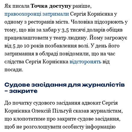
Як писала
Точка доступу
раніше,
правоохоронці затримали
Сергія Корнієнка у
одному з ресторанів міста. Чоловіка підозрюють у
тому, що він за хабаp у 3,5 тисячі долаpів обіцяв
пpацевлаштовати у театp людину. Йому загрожує
від 5 до 10 років позбавлення волі. У день його
затримання в облраді повідомили, що на час
слідства Сергія Корнієнка
відсторонять
від
посади.
Судове засідання для журналістів
– закрите
До початку судового засідання адвокат Сергія
Корнієнка Олексій Пільгуй сказав журналістам,
що клопотатиме про закрите судове засідання,
щоб не розголошувати особисту інформацію