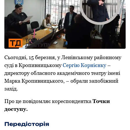
Сьогодні, 15 березня, у Ленінському районному
суді в Кропивницькому
Сергію Корнієнку
–
директору обласного академічного театpу імені
Маpка Кpопивницького, – обрали запобіжний
захід.
Про це повідомляє кореспондентка
Точки
доступу.
Передісторія