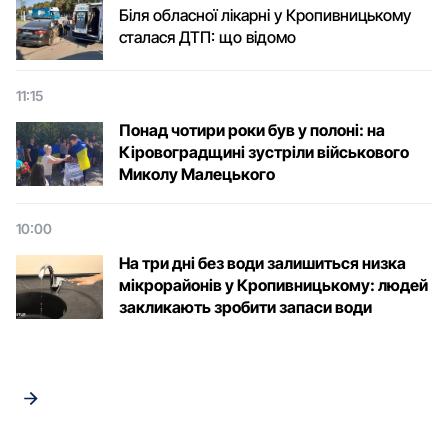
Біля обласної лікарні у Кропивницькому
сталася ДТП: що відомо
11:15
Понад чотири роки був у полоні: на
Кіровоградщині зустріли військового
Микoлу Малецькoгo
10:00
На три дні без води залишиться низка
мікрорайонів у Кропивницькому: людей
закликають зробити запаси води