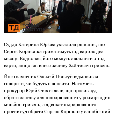
Суддя Катерина Юр’єва ухвалила рішення, що
Сергія Корнієнка триматимуть під вартою два
місяці. Водночас, його можуть звільнити з-під
варти, якщо він внесе заставу 242 тисячі гривень.
Його захисник Олексій Пільгуй відмовився
говорити, чи будуть її вносити. Натомість
прокурор Юрій Стах сказав, що просив суд
обрати заставу для підозрюваного у розмірі один
мільйон гривень, а адвокат підозрюваного
просив суд обрати Сергію Корнієнку запобіжний