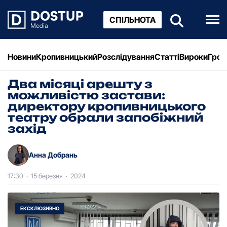
СПІЛЬНОТА
Новини
Кропивницький
Розслідування
Статті
Вироки
Грош
Два місяці арешту з
можливістю застави:
директору кропивницького
театру обрали запобіжний
захід
Анна Добрань
17:30
·
15 березня
·
2024