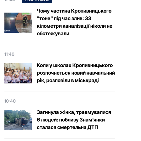
ЕКСКЛЮЗИВНО
Чому частина Кропивницького
"тоне" під час злив: 33
кілометри каналізації ніколи не
обстежували
11:40
Коли у школах Кропивницького
розпочнеться новий навчальний
рік, розповіли в міськраді
10:40
Загинула жінка, травмувалися
6 людей: поблизу Знам’янки
сталася смертельна ДТП