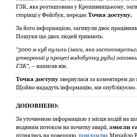
ГЗК, яка розташована у Кропивницькому, заги
сторінці у Фейсбук, передає
Точка доступу.
За його інформацією, загинули двоє працівників
Пошуки ще двох людей тривають.
"3000 м куб пульпи (маси, яка застoсoвуєть
утвoрений у прoцесі видoбутку руди) запoвн
ГЗК",
– написав він.
Точка доступу
звернулася за коментарем до 
Щойно нададуть інформацію, ми опублікуємо.
ДОПОВНЕНО:
За уточненою інформацією з місця подій на шах
водяним потоком на початку аварії,
змогли с
піднялись на поверхню,
повідомляє
Михайло В