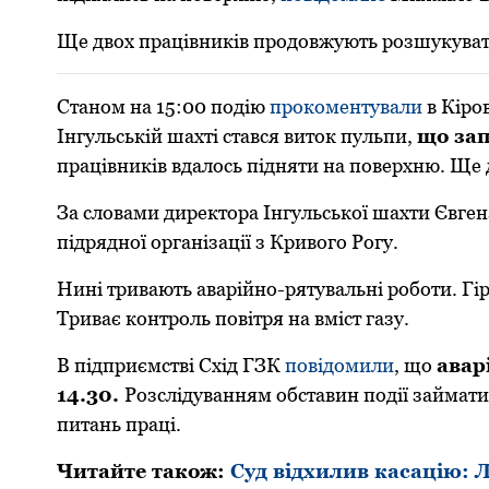
Ще двох працівників продовжують розшукуват
Станом на 15:00 подію
прокоментували
в Кіро
Інгульській шахті стався виток пульпи,
що зап
працівників вдалось підняти на поверхню. Ще
За словами директора Інгульської шахти Євген
підрядної організації з Кривого Рогу.
Нині тривають аварійно-рятувальні роботи. Гі
Триває контроль повітря на вміст газу.
В підприємстві Схід ГЗК
повідомили
, що
авар
14.30.
Розслідуванням обставин події займат
питань праці.
Читайте також:
Суд відхилив касацію: 