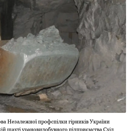
лова Незалежної профспілки гірників України
ій шахті уранoвидoбувнoгo підприємства Схід