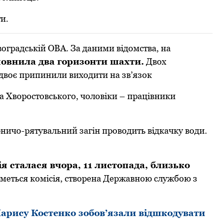
и.
воградській ОВА. За даними відомства, на
овнила два горизонти шахти.
Двох
 двоє припинили виходити на зв’язок
а Хворостовського, чоловіки – працівники
рничо-рятувальний загін проводить відкачку води.
ія сталася вчора, 11 листопада, близько
иметься комісія, створена Державною службою з
Ларису Костенко зобов’язали відшкодувати