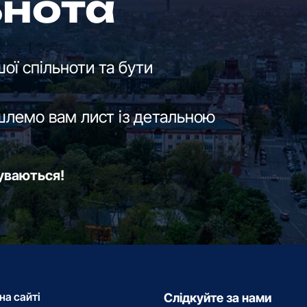
ьнота
ої спільноти та бути
шлемо вам лист із детальною
буваються!
на сайті
Слідкуйте за нами