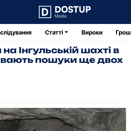
слідування
Статті
Вироки
Грош
на Інгульській шахті в
ивають пошуки ще двох