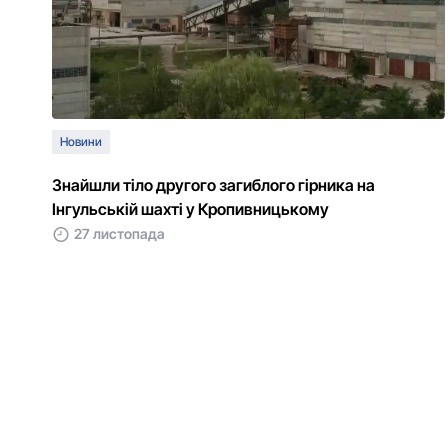
Новини
Знайшли тіло другого загиблого гірника на
Інгульській шахті у Кропивницькому
27 листопада