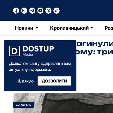
Новини
Кропивницький
Роз
Двоє людей загинули 
Кропивницькому: тр
людей
Дозвольте сайту відправляти вам
актуальну інформацію.
Анна Добрань
Ні, дякую
ДОЗВОЛИТИ
13:34
·
12 листопада
·
2025