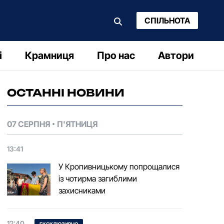
СПІЛЬНОТА
і
Крамниця
Про нас
Автори
ОСТАННІ НОВИНИ
07 СЕРПНЯ
П'ЯТНИЦЯ
13:41
У Кропивницькому попрощалися
із чотирма загиблими
захисниками
12:40