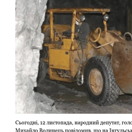
Сьогодні, 12 листопада, народний депутат, го
Михайло Волинець повідомив, що на Інгульськ