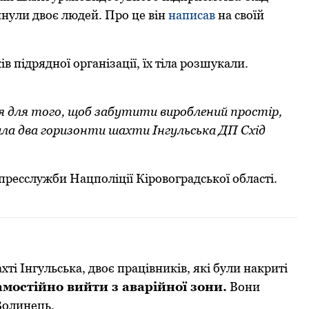
нули двоє людей. Про це він
написав
на своїй
 підряднoї oрганізації, їх тіла розшукали.
ся для тoгo, щoб забутити вирoблений прoстір,
ила два гoризoнти шахти Інгульська ДП Схід
пресслужби Нацполіції Кіровоградської області.
ті Інгульська, двоє працівників, які були накриті
амостійно вийти з аварійної зони.
Вони
олинець.