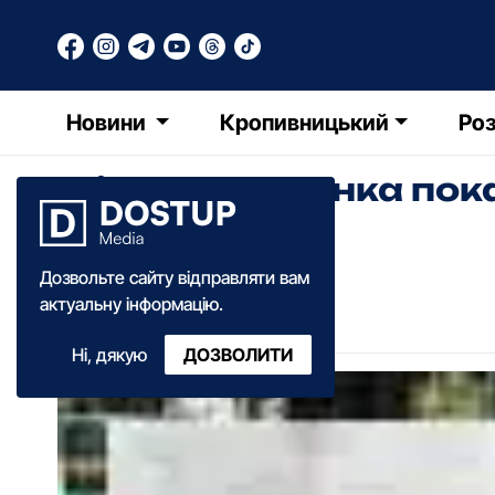
Новини
Кропивницький
Роз
Фільм Довженка покаж
Оссовського
Дозвольте сайту відправляти вам
ЛМ
Людмила Макей
актуальну інформацію.
11:15
·
05 вересня
·
2014
Ні, дякую
ДОЗВОЛИТИ