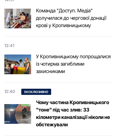
Команда "Доступ. Медіа"
долучилася до чергової донації
крові у Кропивницькому
13:41
У Кропивницькому попрощалися
із чотирма загиблими
захисниками
12:40
ЕКСКЛЮЗИВНО
Чому частина Кропивницького
"тоне" під час злив: 33
кілометри каналізації ніколи не
обстежували