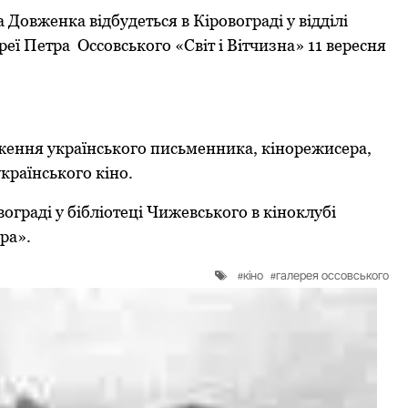
овженка відбудеться в Кіровограді у відділі
еї Петра Оссовського «Світ і Вітчизна» 11 вересня
дження українського письменника, кінорежисера,
країнського кіно.
ограді у бібліотеці Чижевського в кіноклубі
ра».
кіно
галерея оссовського