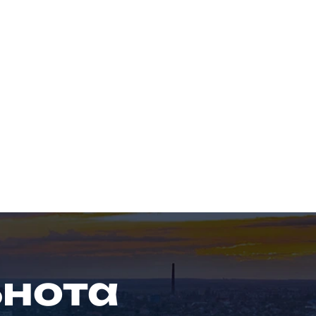
ьнота