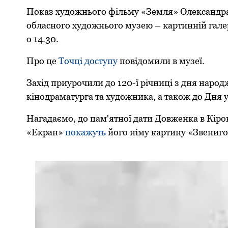
Показ художнього фільму «Земля» Олександра Д
обласного художнього музею – картинній галер
о 14.30.
Про це
Точці доступу
повідомили в музеї.
Захід приурочили до 120-ї річниці з дня наро
кінодраматурга та художника, а також до Дня у
Нагадаємо, до пам'ятної дати Довженка в Кіров
«Екран»
покажуть
його німу картину «Звениго