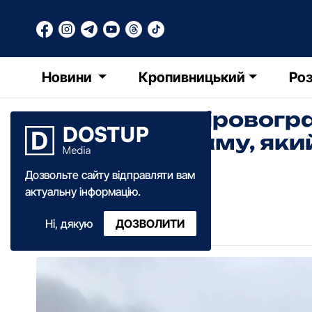
Новини
Кропивницький
Роз
Громада на Кіровогр
доступ до храму, яки
роки
Дозвольте сайту відправляти вам
актуальну інформацію.
Ольга Зима
Ні, дякую
ДОЗВОЛИТИ
06:00
·
04 квітня
·
2022