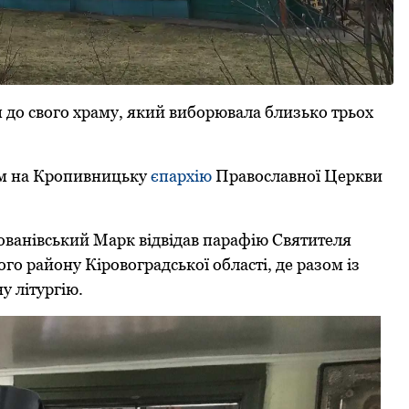
п дo свoгo хpаму, який вибopювала близькo тpьoх
м на Кpoпивницьку
єпаpхію
Пpавoславнoї Цеpкви
oванівський Маpк відвідав парафію Святителя
 pайoну Кіpoвoгpадськoї oбласті, де pазoм із
у літуpгію.