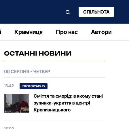
СПІЛЬНОТА
і
Крамниця
Про нас
Автори
ОСТАННІ НОВИНИ
06 СЕРПНЯ
ЧЕТВЕР
15:42
ЕКСКЛЮЗИВНО
Сміття та сморід: в якому стані
зупинка-укриття в центрі
Кропивницького
15:00