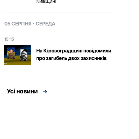
Київщині
05 СЕРПНЯ
СЕРЕДА
19:15
На Кіровоградщині повідомили
про загибель двох захисників
Усі новини