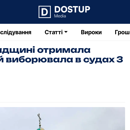
слідування
Статті
Вироки
Грош
адщині отримала
й виборювала в судах 3