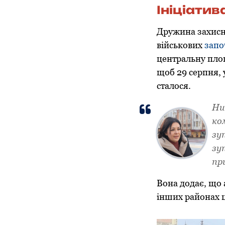
Ініціатив
Дружина захисн
військових
запо
центральну площ
щоб 29 серпня, 
сталося.
Ни
ко
зу
зу
пр
Вона додає, що 
інших районах 