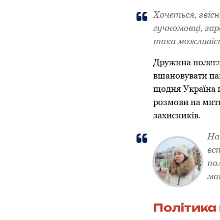
Хочеться, звісн
гучномовці, зар
така можливіст
Дружина полегло
вшановувати па
щодня Україна п
розмови на мит
захисників.
Нав
вс
пол
ма
Політика 