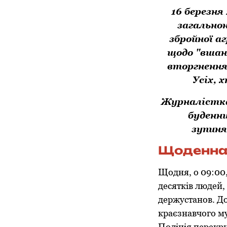
16 березня
загальнон
збройної аг
щодо "вшан
вторгнення 
Усіх, 
Журналістка 
буденни
зупиня
Щоденна 
Щодня, о 09:00
десятків людей
держустанов. До
краєзнавчого му
Поліція перекр