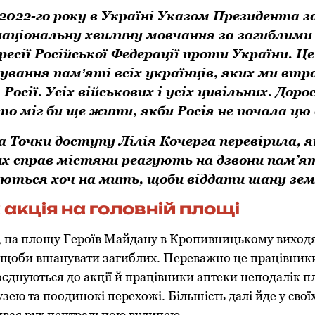
 2022-го року в Україні Указом Президента 
аціональну хвилину мовчання за загиблими
ресії Російської Федерації проти України.
Це
ування памʼяті всіх українців, яких ми втр
Росії. Усіх військових і усіх цивільних. Дорос
хто міг би ще жити, якби Росія не почала цю 
Точки доступу Лілія Кочерга перевірила, як
х справ містяни реагують на дзвони пам’я
ються хоч на мить, щоби віддати шану зе
акція на головній площі
, на площу Героїв Майдану в Кропивницькому виходя
, щоби вшанувати загиблих. Переважно це працівни
єднуються до акції й працівники аптеки неподалік п
зею та поодинокі перехожі. Більшість далі йде у своїх
иває рух центральною вулицею.