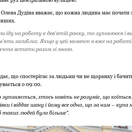
лена Дудіна вважає, що кожна людина має почати з 
інших.
ли іду на роботу о дев’ятій ранку, то зупиняюся і 
м’ять загиблих. Якщо у цей момент я вже на робот
ієнта встати разом зі мною.
дає, що спостерігає за людьми чи не щоранку і бачить
увається о 09:00.
о зупиняється, хтось навіть не розуміє, що коїться
вки і віддає шану і йому все одно, що за ним – купа
б таких людей було більше".