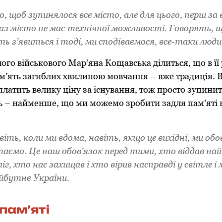
о, щоб зупинялося все місто, але для цього, перш за 
аз місто не має технічної можливості. Говорять, щ
ь з’явиться і тоді, ми сподіваємося, все-таки люд
го військового Мар'яна Кощавська ділиться, що в її
м’ять загиблих хвилиною мовчання – вже традиція. 
латить велику ціну за існування, тож просто зупинит
ь – найменше, що ми можемо зробити задля пам’яті
іть, коли ми вдома, навіть, якщо це вихідні, ми обов
таємо. Це наш обов’язок перед тими, хто віддав на
іг, хто нас захищав і хто вірив насправді у світле і
йбутнє України.
пам’яті