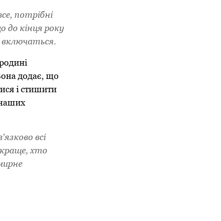
все, потрібні
о до кінця року
и включаться.
 родині
Вона додає, що
ися і стишити
 наших
’язково всі
йкраще, хто
 мирне