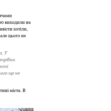
дичами
00 виходили на
вісти хотіли,
 але цього не
а. У
отрібно
ості
ого ще не
ині міста. В