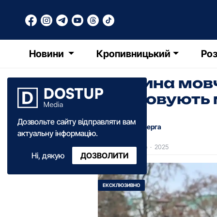
Новини
Кропивницький
Роз
Хвилина мовч
вшановують м
Дозвольте сайту відправляти вам
Лілія Кочерга
актуальну інформацію.
14:35
·
12 лютого
·
2025
Ні, дякую
ДОЗВОЛИТИ