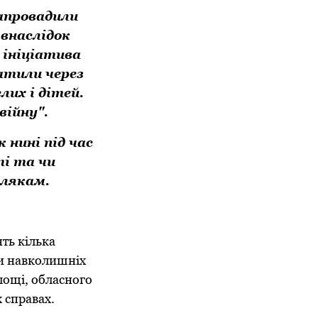
запровадили
 внаслідок
 ініціатива
атили через
лих і дітей.
війну".
 нині під час
ті та чи
млякам.
ть кілька
ки навколишніх
лощі, обласного
 справах.