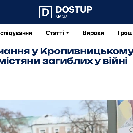
слідування
Статті
Вироки
Грош
ання у Кропивницькому
істяни загиблих у війні