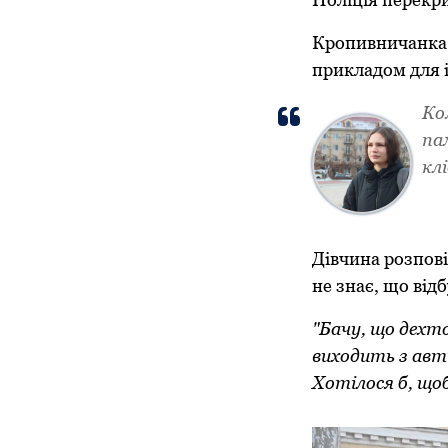
Кропивничанка О
прикладом для 
Ко
па
кл
Дівчина розпові
не знає, що відб
"Бачу, що дехт
виходить з авті
Хотілося б, що