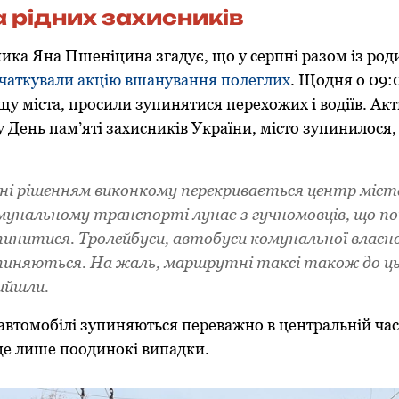
а рідних захисників
ика Яна Пшеніцина згадує, що у серпні разом із ро
чаткували акцію вшанування полеглих
. Щодня о 09:
у міста, просили зупинятися перехожих і водіїв. Акти
у День пам’яті захисників України, місто зупинилося,
ні рішенням виконкому перекривається центр міст
мунальному транспорті лунає з гучномовців, що п
пинитися. Тролейбуси, автобуси комунальної власн
пиняються. На жаль, маршрутні таксі також до ць
ийшли.
автомобілі зупиняються переважно в центральній част
це лише поодинокі випадки.