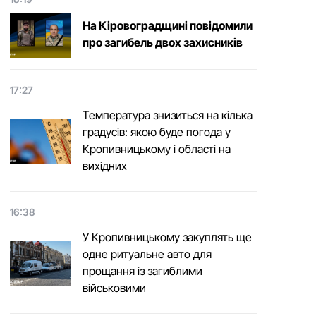
На Кіровоградщині повідомили
про загибель двох захисників
17:27
Температура знизиться на кілька
градусів: якою буде погода у
Кропивницькому і області на
вихідних
16:38
У Кропивницькому закуплять ще
одне ритуальне авто для
прощання із загиблими
військовими