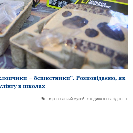
 хлопчики – бешкетники". Розповідаємо, як
улінгу в школах
краєзнавчий музей
людина з інвалідністю