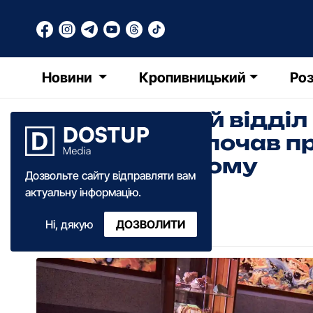
Новини
Кропивницький
Роз
Інтерактивний відділ
інвалідністю почав п
Кропивницькому
Дозвольте сайту відправляти вам
актуальну інформацію.
Анна Добрань
Ні, дякую
ДОЗВОЛИТИ
16:55
·
20 листопада
·
2024