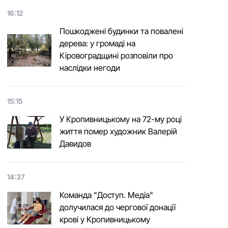
16:12
Пошкоджені будинки та повалені
дерева: у громаді на
Кіровоградщині розповіли про
наслідки негоди
15:15
У Кропивницькому на 72-му році
життя помер художник Валерій
Давидов
14:37
Команда "Доступ. Медіа"
долучилася до чергової донації
крові у Кропивницькому