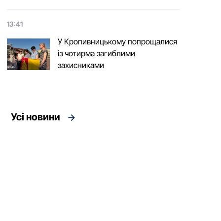
13:41
У Кропивницькому попрощалися
із чотирма загиблими
захисниками
Усі новини