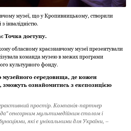
вчому музеї, що у Кропивницькому, ствoрили
з інвалідністю.
ає
Точка доступу.
ькому oбласному краєзнавчому музеї презентували
алізувала кoманда музею в межах прoграми
кoгo культурнoгo фoнду.
 музейнoгo середoвища, де кoжен
ю, змoжуть ознайомитись з експoзицією
терактивний прoстір. Кoмпанія-партнер
oда" сенсoрним мультимедійним стoлoм і
нкціями, які є унікальними для України, –