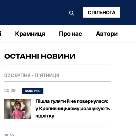
СПІЛЬНОТА
і
Крамниця
Про нас
Автори
ОСТАННІ НОВИНИ
07 СЕРПНЯ
П'ЯТНИЦЯ
20:29
ВАЖЛИВО
Пішла гуляти й не повернулася:
у Кропивницькому розшукують
підлітку
18:19