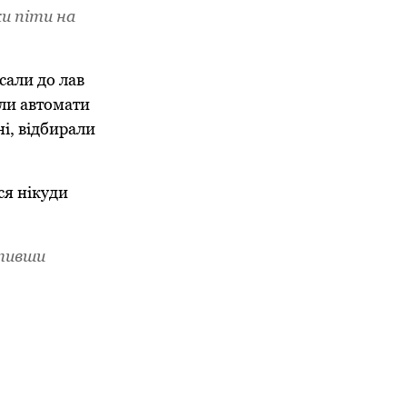
ки піти на
сали до лав
али автомати
ні, відбирали
ся нікуди
ативши