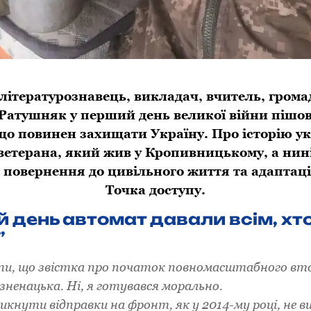
літературознавець, викладач, вчитель, грома
Ратушняк у перший день великої війни пішов 
що повинен захищати Україну. Про історію ук
ветерана, який жив у Кропивницькому, а нині
о повернення до цивільного життя та адаптаці
Точка доступу.
 день автомат давали всім, хт
”
ти, що звістка про початок повномасштабного вт
зненацька. Ні, я готувався морально.
кнути відправки на фронт, як у 2014-му році, не ви