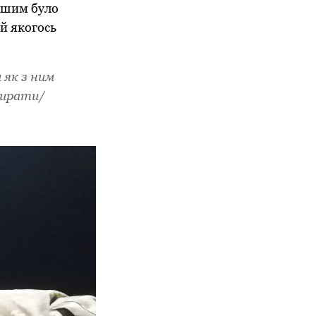
ішим було
ай якогось
 як з ним
бирати/