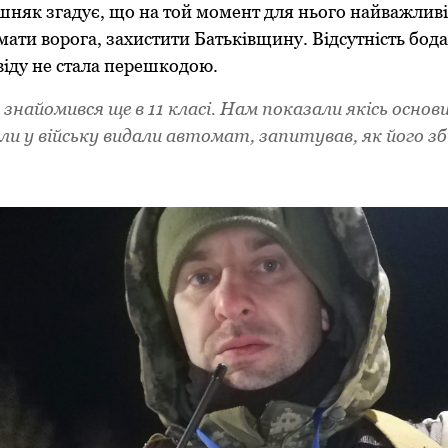
шняк згадує, що на той момент для нього найважлив
ати ворога, захистити Батьківщину. Відсутність бод
віду не стала перешкодою.
найомився ще в 11 класі. Нам показали якісь основи
ли у війську видали автомат, запитував, як його з