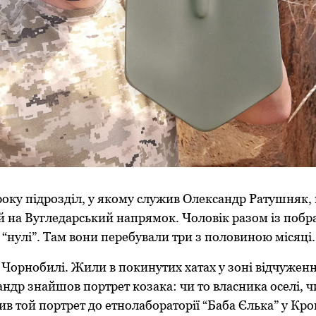
року підрозділ, у якому служив Олександр Ратушняк, 
ій на Вугледарський напрямок. Чоловік разом із поб
 “нулі”. Там вони перебували три з половиною місяці
в Чорнобилі. Жили в покинутих хатах у зоні відчуженн
андр знайшов портрет козака: чи то власника оселі, ч
ив той портрет до етнолабораторії “Баба Єлька” у К