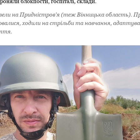
роняли блокпости, госпіталі, склади.
вели на Придністров’я (теж Вінницька область). П
ювалися, ходили на стрільби та навчання, адаптува
иття.