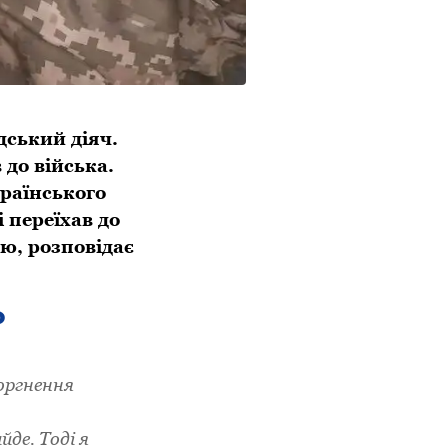
дський діяч.
до війська.
раїнського
 переїхав до
ю, розповідає
о
оргнення
йде. Тоді я