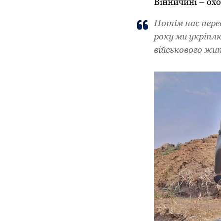
Вінничині – охо
Потім нас пере
року ми укріпл
військового ж