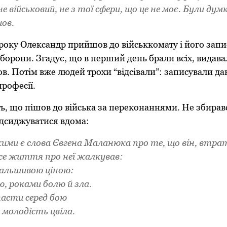
не військовий, не з тої сфери, що це не моє. Були дум
шов.
року Олександр прийшов до військкомату і його запи
борони. Згадує, що в перший день брали всіх, видав
в. Потім вже людей трохи “відсівали”: записували да
професії.
ь, що пішов до війська за переконаннями. Не збирав
ідсиджуватися вдома:
кими є слова Євгена Маланюка про те, що він, втр
се життя про неї жалкував:
фальшивою ціною:
ю, роками болю й зла.
пасти серед бою
е молодість цвіла.