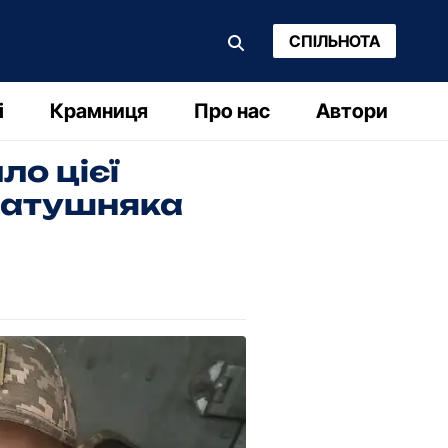
СПІЛЬНОТА
і
Крамниця
Про нас
Автори
ло цієї
 Ратушняка