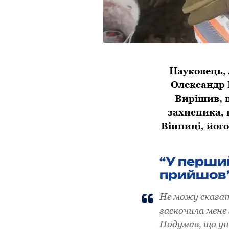
Науковець, 
Олександр 
Вирішив, 
захисника, 
Вінниці, йог
“У перший
прийшов
Не можу сказа
заскочила мене 
Подумав, що уни