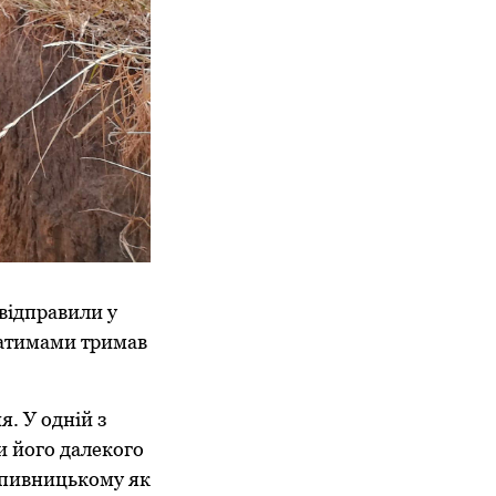
відправили у
ратимами тримав
.
я. У одній з
и його далекого
ропивницькому як