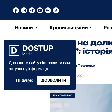
Новини
Кропивницький
Роз
“Щоб на долю
війни”: істо
Дозвольте сайту відправляти вам
Катерина Федченко
актуальну інформацію.
11:55
·
15 квітня
·
2024
Ні, дякую
ДОЗВОЛИТИ