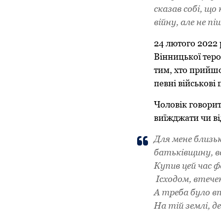
сказав собі, що 
війну, але не пі
24 лютого 2022 
Вінницької теро
тим, хто прийшо
певні військові 
Чоловік говорит
виїжджати чи в
Для мене близь
батьківщину, в
Купив цей час 
Ісходом, втече
А треба було в
На тій землі, д