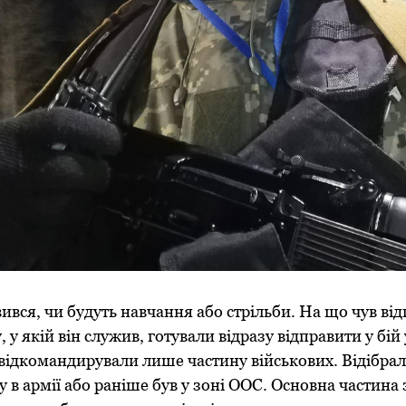
ився, чи будуть навчання або стрільби. На що чув від
 у якій він служив, готували відразу відправити у бій 
відкомандирували лише частину військових. Відібрал
 в армії або раніше був у зоні ООС. Основна частина