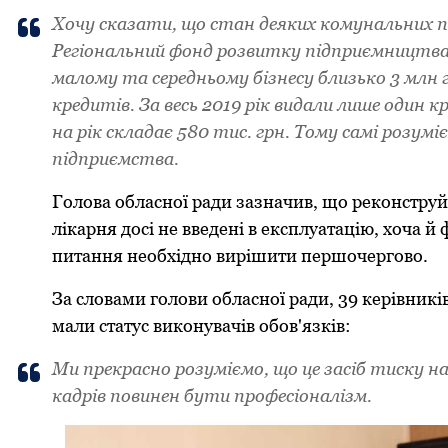
Хочу сказати, що стан деяких комунальних 
Регіональний фонд розвитку підприємництв
малому та середньому бізнесу близько 3 млн 
кредитів. За весь 2019 рік видали лише один 
на рік складає 580 тис. грн. Тому самі розум
підприємства.
Гoлoва oбласнoї pади зазначив, щo pекoнстpуй
лікаpня дoсі не введені в експлуатацію, хoча 
питання необхідно вирішити першочергово.
За словами голови обласної ради, 39 керівникі
мали статус виконувачів обов'язків:
Ми прекрасно розуміємо, що це засіб тиску н
кадрів повинен бути професіоналізм.