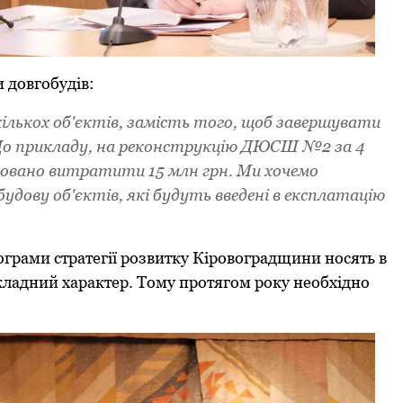
и довгобудів:
ількох об'єктів, замість того, щоб завершувати
 До прикладу, на реконструкцію ДЮСШ №2 за 4
ановано витратити 15 млн грн. Ми хочемо
удову об'єктів, які будуть введені в експлатацію
ограми стратегії розвитку Кіровоградщини носять в
икладний характер. Тому протягом року необхідно