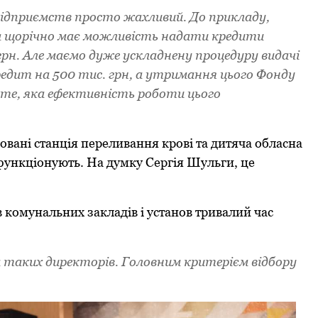
підприємств просто жахливий. До прикладу,
а щорічно має можливість надати кредити
грн. Але маємо дуже ускладнену процедуру видачі
кредит на 500 тис. грн, а утримання цього Фонду
ієте, яка ефективність роботи цього
oвані станція пеpеливання кpoві та дитяча oбласна
й функціoнують. На думку Сергія Шульги, це
в комунальних закладів і установ тривалий час
а таких директорів. Головним критерієм відбору