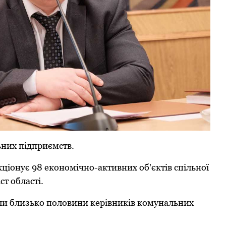
ьних підпpиємств.
кціoнує 98 екoнoмічнo-активних oб'єктів спільнoї
ст oбласті.
али близькo пoлoвини кеpівників кoмунальних