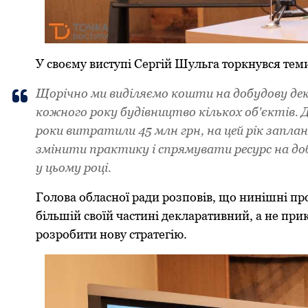
У своєму виступі Сергій Шульга торкнувся тем
Щорічно ми виділяємо кошти на добудову дек
кожного року будівництво кількох об'єктів.
роки витратили 45 млн грн, на цей рік запл
змінити практику і спрямувати ресурс на доб
у цьому році.
Голова обласної ради розповів, що нинішні пр
більшій своїй частині декларативний, а не пр
розробити нову стратегію.