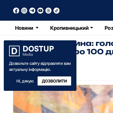
Новини
Кропивницький
Роз
Кіровоградщина: гол
відзвітував про 100 д
Дозвольте сайту відправляти вам
КФ
Катерина Федченко
актуальну інформацію.
09:40
·
26 березня
·
2021
Ні, дякую
ДОЗВОЛИТИ