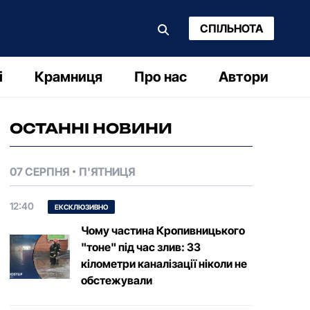
СПІЛЬНОТА
і
Крамниця
Про нас
Автори
ОСТАННІ НОВИНИ
07 СЕРПНЯ
П'ЯТНИЦЯ
12:40
ЕКСКЛЮЗИВНО
Чому частина Кропивницького
"тоне" під час злив: 33
кілометри каналізації ніколи не
обстежували