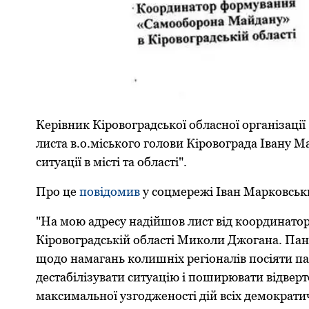
Керівник Кіровоградської обласної організац
листа в.о.міського голови Кіровограда Івану М
ситуації в місті та області".
Про це
повідомив
у соцмережі Іван Марковськ
"На мою адресу надійшов лист від координат
Кіровоградській області Миколи Джогана. Па
щодо намагань колишніх регіоналів посіяти пан
дестабілізувати ситуацію і поширювати відверт
максимальної узгодженості дій всіх демократ