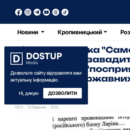
Новини
Кропивницький
Роз
Кіровоградська "Сам
міську владу завадит
регіоналів та "поспр
Дозвольте сайту відправляти вам
керівників державни
актуальну інформацію.
Ні, дякую
ДОЗВОЛИТИ
ОГ
Оксана Гуцалюк
09:11
·
13 березня
·
2015