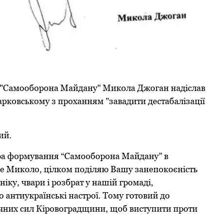
ії "Самооборона Майдану" Микола Джоган надіслав
арковському з проханням "завадити дестабалізації
ий.
ора формування “Самооборона Майдану” в
не Миколо, цілком поділяю Вашу занепокоєність
іку, чвари і розбрат у нашій громаді,
о антиукраїнські настрої. Тому готовий до
ичних сил Кіровоградщини, щоб виступити проти