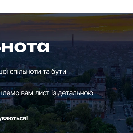
ьнота
ої спільноти та бути
шлемо вам лист із детальною
буваються!