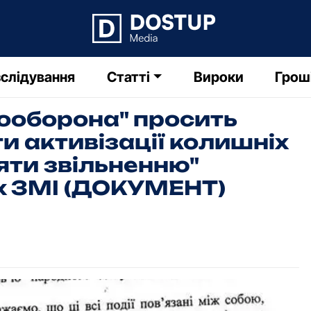
слідування
Статті
Вироки
Грош
ооборона" просить
и активізації колишніх
ияти звільненню"
х ЗМІ (ДОКУМЕНТ)