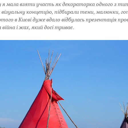
у я мала взяти участь як декораторка одного з ти
и візуальну концепцію, підбирали теми, малюнки, го
ютого в Києві дуже вдало відбулась презентація проє
 війна і жах, який досі триває.