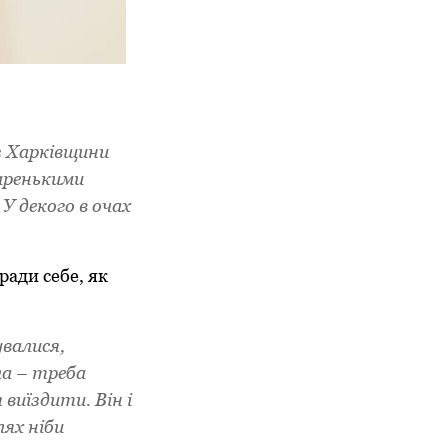
 з Харківщини
аренькими
У декого в очах
ради себе, як
увалися,
ла – треба
 виїздити. Він і
ях ніби