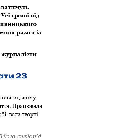
аватимуть
сі гроші від
пивницького
ення разом із
 журналісти
ати 23
опивницькому.
життя. Працювала
бі, вела творчі
йога-спейс під