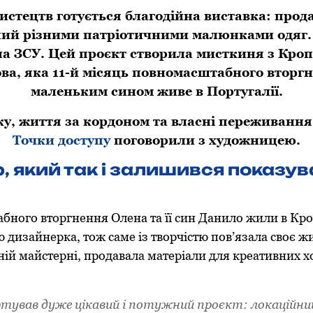
мистецтв готується благодійна виставка: прод
ий різними патріотичними малюнками одяг. У
на ЗСУ. Цей проєкт створила мисткиня з Кро
ва, яка 11-й місяць повномасштабного вторгн
маленьким сином живе в Португалії.
ку, життя за кордоном та власні переживання
Точки доступу
поговорили з художницею.
, який так і залишився показув
бного вторгнення Олена та її син Данило жили в Кр
ю дизайнерка, тож саме із творчістю пов’язала своє 
ній майстерні, продавала матеріали для креативних хо
ував дуже цікавий і потужний проєкт: локаційний 