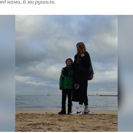
ед нами, й ми рушили.