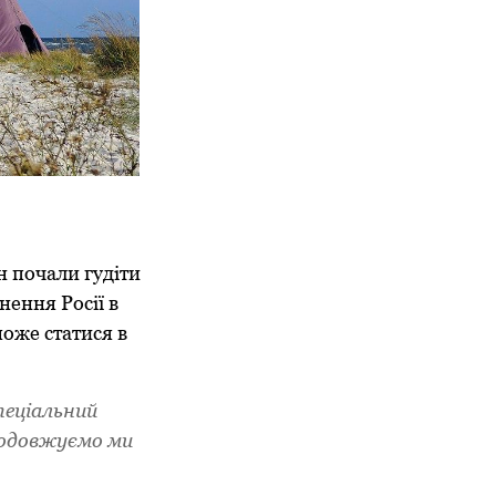
 почали гудіти
нення Росії в
може статися в
пеціальний
родовжуємо ми