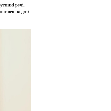
утинні речі.
ишився на даті