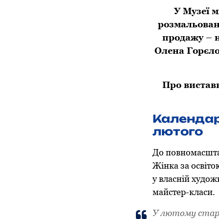
У Музеї 
розмальован
продажу – 
Олена Горєло
Про вистав
Календар
лютого
До повномасшта
Жінка за освіто
у власній худож
майстер-класи.
У лютому старт