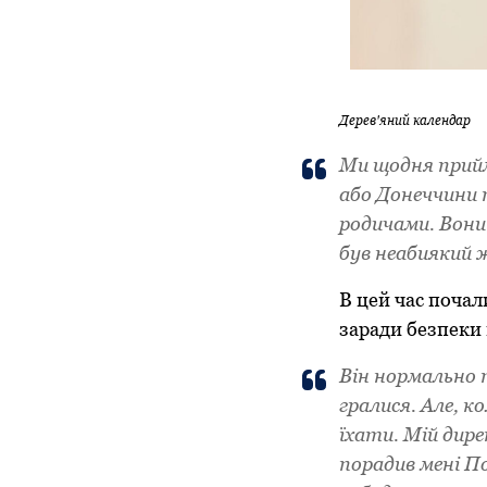
Дерев'яний календар
Ми щодня прийма
або Донеччини 
родичами. Вони 
був неабиякий 
В цей час почали
заради безпеки
Він нормально п
гралися. Але, к
їхати. Мій дире
порадив мені П