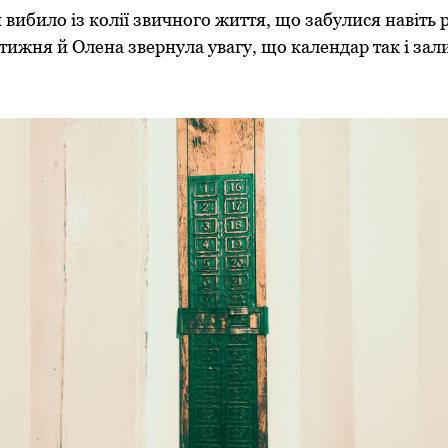
 вибило із колії звичного життя, що забулися навіть р
ижня й Олена звернула увагу, що календар так і зал