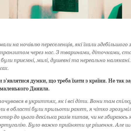
ли на ночівлю переселенців, які їхали здебільшого
транзитом через нас. З тваринами, діточками, ст
були приємні, милі, душевні та нереально налякані. 
жах.
 з’являтися думки, що треба їхати з країни. Не так за
 маленького Данила.
очувався в укриттях, як і всі діти. Вони там спілк
оли в області були прильоти ракет, я чітко зрозумі
ктор до цього декілька разів питав, чи не збираюсь я
ортугалію. Було важко прийняти це рішення. Але шл