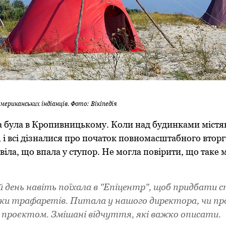
мериканських індіанців. Фото: Вікіпедія
а була в Кропивницькому. Коли над будинками містян
и, і всі дізналися про початок повномасштабного вторг
віла, що впала у ступор. Не могла повірити, що таке 
й день навіть поїхала в "Епіцентр", щоб придбати с
зки трафаретів. Питала у нашого директора, чи п
проєктом. Змішані відчуття, які важко описати.