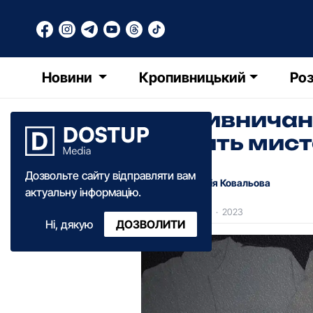
Новини
Кропивницький
Роз
Кропивничанка
творить мист
Дозвольте сайту відправляти вам
Анастасія Ковальова
актуальну інформацію.
18:50
·
15 лютого
·
2023
Ні, дякую
ДОЗВОЛИТИ