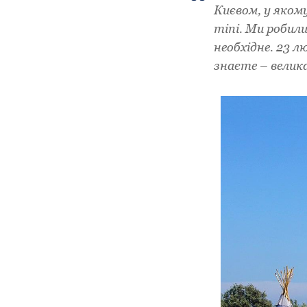
Києвом, у яком
тіпі. Ми робил
необхідне. 23 л
знаєте – велика