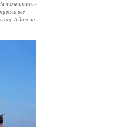
пів помешкань –
тували все
кту. А далі ви