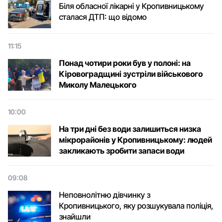
Біля обласної лікарні у Кропивницькому
сталася ДТП: що відомо
11:15
Понад чотири роки був у полоні: на
Кіровоградщині зустріли військового
Микoлу Малецькoгo
10:00
На три дні без води залишиться низка
мікрорайонів у Кропивницькому: людей
закликають зробити запаси води
09:08
Неповнолітню дівчинку з
Кропивницького, яку розшукувала поліція,
знайшли