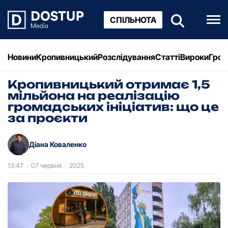
СПІЛЬНОТА
Новини
Кропивницький
Розслідування
Статті
Вироки
Грош
Кропивницький отримає 1,5
мільйона на реалізацію
громадських ініціатив: що це
за проєкти
Діана Коваленко
13:47
·
07 червня
·
2025