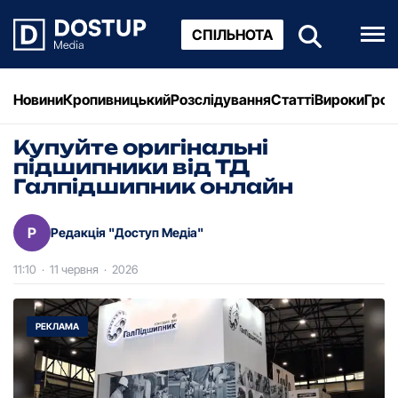
СПІЛЬНОТА
Новини
Кропивницький
Розслідування
Статті
Вироки
Грош
Купуйте оригінальні
підшипники від ТД
Галпідшипник онлайн
Р
Редакція "Доступ Медіа"
11:10
·
11 червня
·
2026