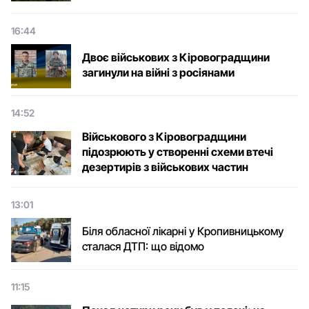
16:44
Двоє військових з Кіровоградщини
загинули на війні з росіянами
14:52
Військового з Кіровоградщини
підозрюють у створенні схеми втечі
дезертирів з військових частин
13:01
Біля обласної лікарні у Кропивницькому
сталася ДТП: що відомо
11:15