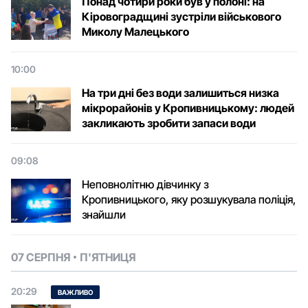
Понад чотири роки був у полоні: на
Кіровоградщині зустріли військового
Микoлу Малецькoгo
10:00
На три дні без води залишиться низка
мікрорайонів у Кропивницькому: людей
закликають зробити запаси води
09:08
Неповнолітню дівчинку з
Кропивницького, яку розшукувала поліція,
знайшли
07 СЕРПНЯ
П'ЯТНИЦЯ
20:29
ВАЖЛИВО