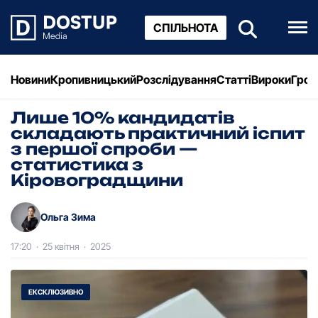
СПІЛЬНОТА
Новини
Кропивницький
Розслідування
Статті
Вироки
Грош
Лише 10% кандидатів
складають практичний іспит
з першої спроби —
статистика з
Кіровоградщини
Ольга Зима
17:20
·
25 квітня
·
2025