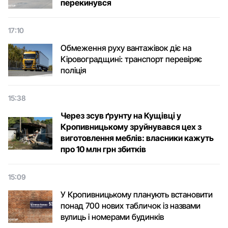
перекинувся
17:10
Обмеження руху вантажівок діє на
Кіровоградщині: транспорт перевіряє
поліція
15:38
Через зсув ґрунту на Кущівці у
Кропивницькому зруйнувався цех з
виготовлення меблів: власники кажуть
про 10 млн грн збитків
15:09
У Кропивницькому планують встановити
понад 700 нових табличок із назвами
вулиць і номерами будинків