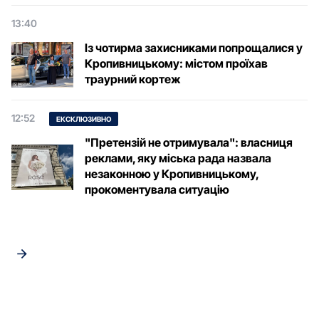
13:40
Із чотирма захисниками попрощалися у
Кропивницькому: містом проїхав
траурний кортеж
12:52
ЕКСКЛЮЗИВНО
"Претензій не отримувала": власниця
реклами, яку міська рада назвала
незаконною у Кропивницькому,
прокоментувала ситуацію