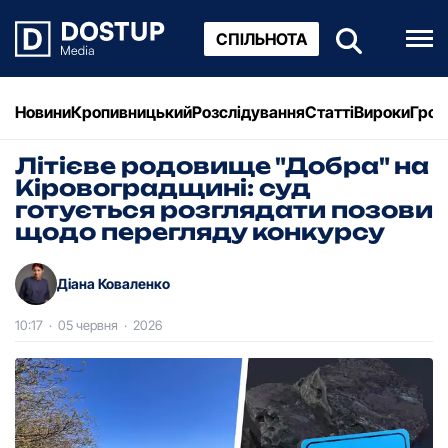
СПІЛЬНОТА
Новини
Кропивницький
Розслідування
Статті
Вироки
Грош
Літієве родовище "Добра" на
Кіровоградщині: суд
готується розглядати позови
щодо перегляду конкурсу
Діана Коваленко
10:17
·
05 червня
·
2026