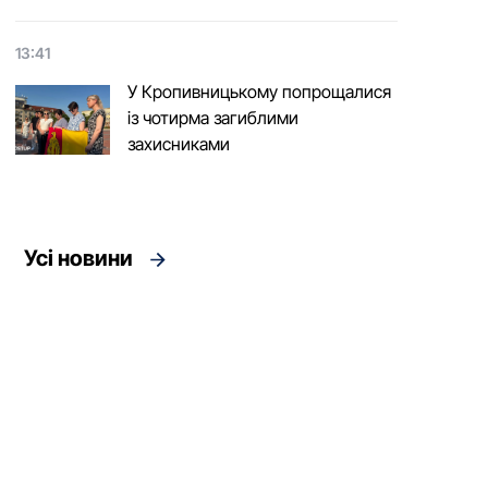
13:41
У Кропивницькому попрощалися
із чотирма загиблими
захисниками
Усі новини