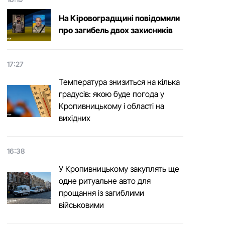
На Кіровоградщині повідомили
про загибель двох захисників
17:27
Температура знизиться на кілька
градусів: якою буде погода у
Кропивницькому і області на
вихідних
16:38
У Кропивницькому закуплять ще
одне ритуальне авто для
прощання із загиблими
військовими