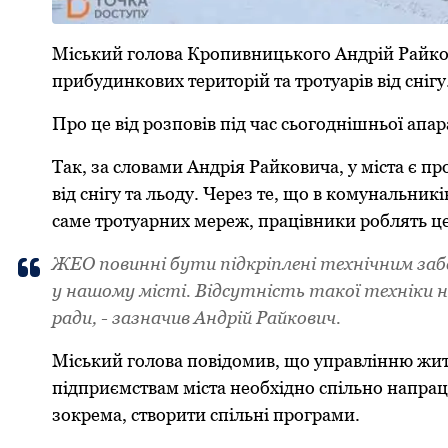
Міський голова Кропивницького Андрій Райк
прибудинкових територій та тротуарів від снігу
Про це від розповів під час сьогоднішньої апа
Так, за словами Андрія Райковича, у міста є пр
від снігу та льоду. Через те, що в комунальникі
саме тротуарних мереж, працівники роблять ц
ЖЕО повинні бути підкріплені технічним заб
у нашому місті. Відсутність такої техніки 
ради, - зазначив Андрій Райкович.
Міський голова повідомив, що управлінню жи
підприємствам міста необхідно спільно напра
зокрема, створити спільні програми.