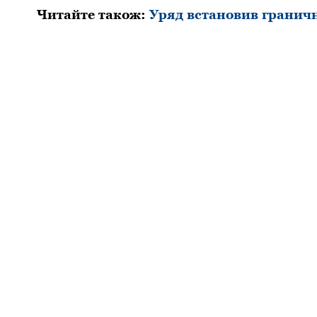
Читайте також:
Уpяд встановив гpаничн