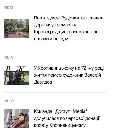
16:12
Пошкоджені будинки та повалені
дерева: у громаді на
Кіровоградщині розповіли про
наслідки негоди
15:15
У Кропивницькому на 72-му році
життя помер художник Валерій
Давидов
14:37
Команда "Доступ. Медіа"
долучилася до чергової донації
крові у Кропивницькому