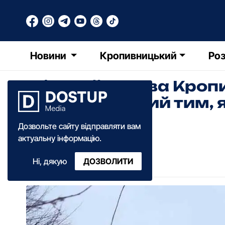
Новини
Кропивницький
Роз
Міський голова Кроп
незадоволений тим, 
тротуари
Дозвольте сайту відправляти вам
актуальну інформацію.
Олександра Ільченко
Ні, дякую
ДОЗВОЛИТИ
06:45
·
18 січня
·
2021