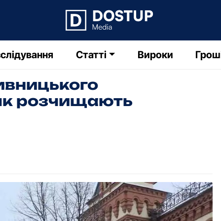
слідування
Статті
Вироки
Грош
ивницького
як розчищають