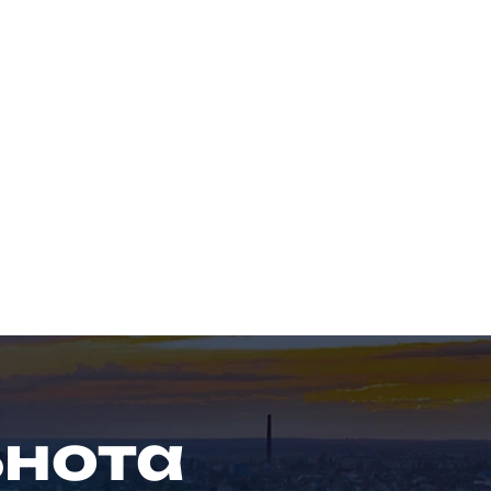
ьнота