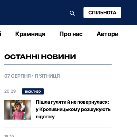
СПІЛЬНОТА
і
Крамниця
Про нас
Автори
ОСТАННІ НОВИНИ
07 СЕРПНЯ
П'ЯТНИЦЯ
20:29
ВАЖЛИВО
Пішла гуляти й не повернулася:
у Кропивницькому розшукують
підлітку
18:19