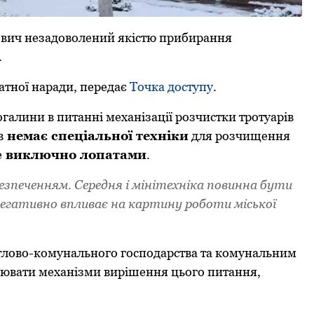
ович незадоволений якістю прибирання
.
ратної наради, передає
Точка доступу
.
огалини в питанні механізації розчистки тротуарів
в
немає спеціальної техніки
для розчищення
е
виключно лопатами
.
езпеченням. Середня і мінітехніка повинна бути
негативно впливає на картину роботи міської
тлово-комунального господарства та комунальним
цювати механізми вирішення цього питання,