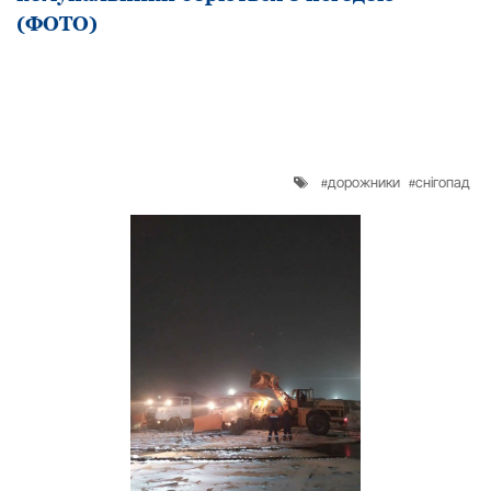
(ФОТО)
дорожники
снігопад