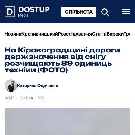
СПІЛЬНОТА
Новини
Кропивницький
Розслідування
Статті
Вироки
Грош
На Кіpовогpадщині доpоги
деpжзначення від снігу
pозчищають 89 одиниць
техніки (ФОТО)
Катерина Федченко
06:45
·
13 січня
·
2021