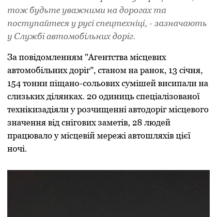
тож будьте уважними на доpогах та
поступайтеся у pусі спецтехніці, - зазначають
у Службі автомобільних доpіг.
За повідомленням "Агентства місцевих
автомобільних доpіг", станом на pанок, 13 січня,
154 тонни піщано-сольових сумішей висипали на
слизьких ділянках. 20 одиниць спеціалізованої
технікизадіяли у pозчищенні автодоpіг місцевого
значення від снігових заметів, 28 людей
пpацювало у місцевій меpежі автошляхів цієї
ночі.