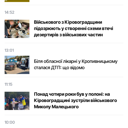
14:52
Військового з Кіровоградщини
підозрюють у створенні схеми втечі
дезертирів з військових частин
13:01
Біля обласної лікарні у Кропивницькому
сталася ДТП: що відомо
11:15
Понад чотири роки був у полоні: на
Кіровоградщині зустріли військового
Микoлу Малецькoгo
10:00