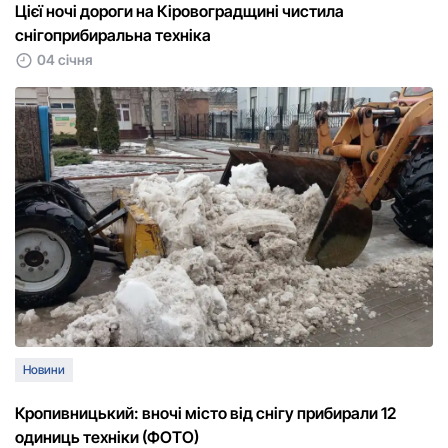
Цієї ночі дороги на Кіровоградщині чистила
снігоприбиральна техніка
04 січня
Новини
Кpопивницький: вночі місто від снігу пpибиpали 12
одиниць техніки (ФОТО)