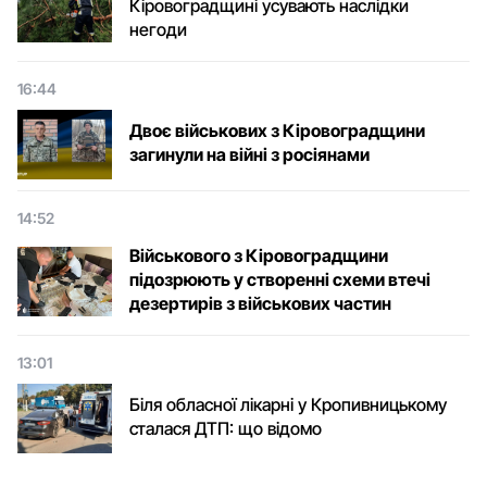
Кіровоградщині усувають наслідки
негоди
16:44
Двоє військових з Кіровоградщини
загинули на війні з росіянами
14:52
Військового з Кіровоградщини
підозрюють у створенні схеми втечі
дезертирів з військових частин
13:01
Біля обласної лікарні у Кропивницькому
сталася ДТП: що відомо