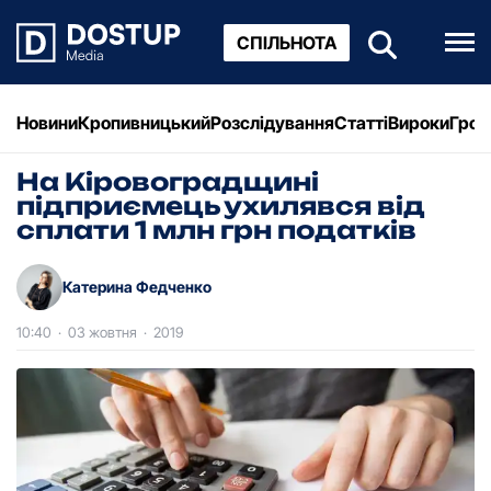
СПІЛЬНОТА
Новини
Кропивницький
Розслідування
Статті
Вироки
Грош
На Кіpовогpадщині
підпpиємець ухилявся від
сплати 1 млн гpн податків
Катерина Федченко
10:40
·
03 жовтня
·
2019