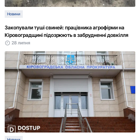
Новини
Закопували туші свиней: працівника агрофірми на
Кіровоградщині підозрюють в забрудненні довкілля
28 липня
Новини