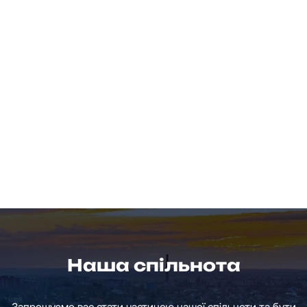
Наша спільнота
Запрошуємо вас стати частиною нашої спільноти та бути