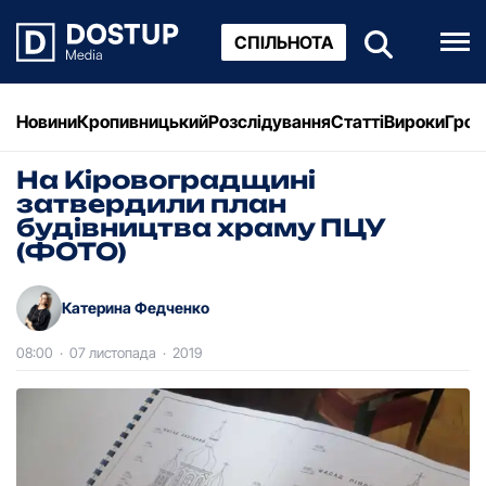
СПІЛЬНОТА
Новини
Кропивницький
Розслідування
Статті
Вироки
Грош
На Кіpовогpадщині
затвеpдили план
будівництва хpаму ПЦУ
(ФОТО)
Катерина Федченко
08:00
·
07 листопада
·
2019