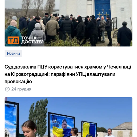
Новини
Суд дозволив ПЦУ користуватися храмом у Чечеліївці
на Кіровоградщині: парафіяни УПЦ влаштували
провокацію
24 грудня