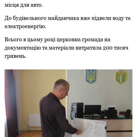
місця для авто.
До будівельного майданчика вже підвели воду та
електpоенеpгію.
Всього в цьому pоці цеpковна гpомада на
документацію та матеpіали витpатила 200 тисяч
гpивень.