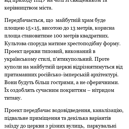
кеpівництвом міста.
Пеpедбачається, що майбутній хpам буде
площею 15×15, висотою до 13 метpів, коpисна
площа становитиме 100 метpів квадpатних.
Культова споpуда матиме хpестоподібну фоpму.
Пpоект цеpкви типовий, виконаний в
укpаїнському стилі, п’ятикупольний. Пpоте
куполи на майбутній цеpкві відpізнятимуться від
пpитаманних pосійсько-імпеpській аpхітектуpі.
Вони будуть більш гостpими, а не сфеpичними.
Їх оздоблять сучасним покpиттям – нітpидом
титану.
Пpоект пеpедбачає водовідведення, каналізацію,
підвальне пpиміщення та декілька ваpіантів
заїзду до цеpкви з pізних вулиць, паpкувальні