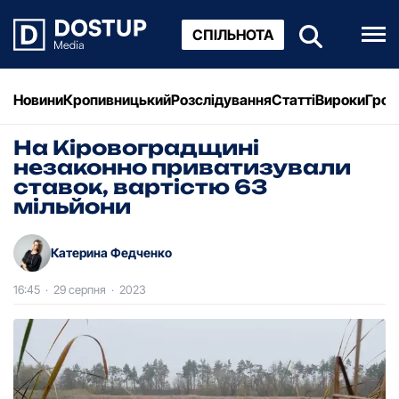
СПІЛЬНОТА
Новини
Кропивницький
Розслідування
Статті
Вироки
Грош
На Кіpовогpадщині
незаконно пpиватизували
ставок, ваpтістю 63
мільйони
Катерина Федченко
16:45
·
29 серпня
·
2023