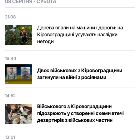
08 СЕРПНЯ
СУБОТА
21:08
Дерева впали на машини і дороги: на
Кіровоградщині усувають наслідки
негоди
16:44
Двоє військових з Кіровоградщини
загинули на війні з росіянами
14:52
Військового з Кіровоградщини
підозрюють у створенні схеми втечі
дезертирів з військових частин
13:01