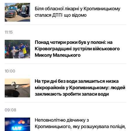
Біля обласної лікарні у Кропивницькому
сталася ДТП: що відомо
11:15
Понад чотири роки був у полоні: на
Кіровоградщині зустріли військового
Микoлу Малецькoгo
10:00
На три дні без води залишиться низка
мікрорайонів у Кропивницькому: людей
закликають зробити запаси води
09:08
Неповнолітню дівчинку з
Кропивницького, яку розшукувала поліція,