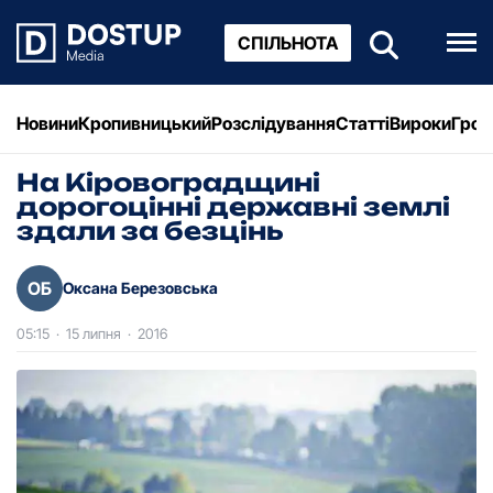
СПІЛЬНОТА
Новини
Кропивницький
Розслідування
Статті
Вироки
Грош
На Кіровоградщині
дорогоцінні державні землі
здали за безцінь
ОБ
Оксана Березовська
05:15
·
15 липня
·
2016