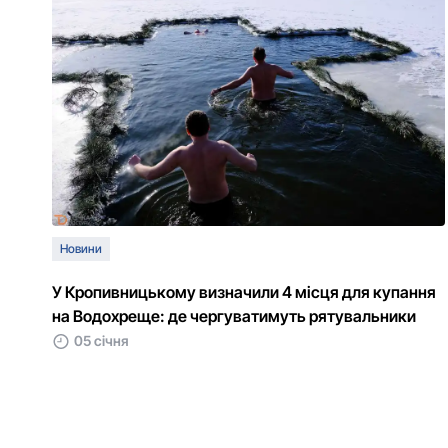
Новини
У Кропивницькому визначили 4 місця для купання
на Водохреще: де чергуватимуть рятувальники
05 січня