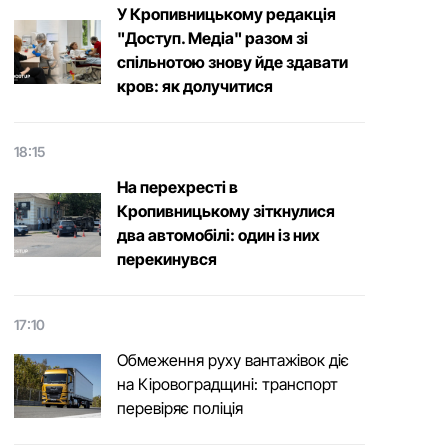
У Кропивницькому редакція
"Доступ. Медіа" разом зі
спільнотою знову йде здавати
кров: як долучитися
18:15
На перехресті в
Кропивницькому зіткнулися
два автомобілі: один із них
перекинувся
17:10
Обмеження руху вантажівок діє
на Кіровоградщині: транспорт
перевіряє поліція