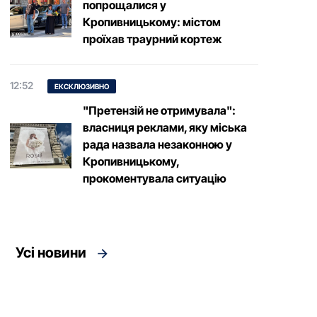
попрощалися у
Кропивницькому: містом
проїхав траурний кортеж
12:52
ЕКСКЛЮЗИВНО
"Претензій не отримувала":
власниця реклами, яку міська
рада назвала незаконною у
Кропивницькому,
прокоментувала ситуацію
Усі новини