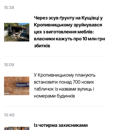
15:38
Через зсув ґрунту на Кущівці у
Кропивницькому зруйнувався
цех з виготовлення меблів:
власники кажуть про 10 млн грн
збитків
15:09
У Кропивницькому планують
встановити понад 700 нових
табличок із назвами вулиць і
номерами будинків
13:40
Із чотирма захисниками