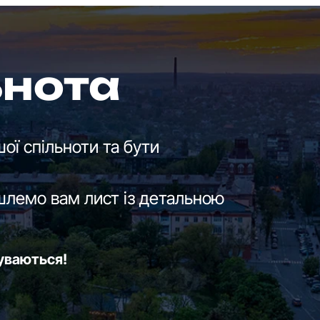
ьнота
ої спільноти та бути
шлемо вам лист із детальною
буваються!