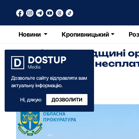
Новини
Кропивницький
Роз
На Кіровоградщині 
підозрюють у несплат
Дозвольте сайту відправляти вам
Ольга Зима
актуальну інформацію.
16:25
·
17 липня
·
2024
Ні, дякую
ДОЗВОЛИТИ