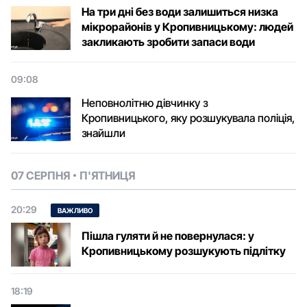
На три дні без води залишиться низка
мікрорайонів у Кропивницькому: людей
закликають зробити запаси води
09:08
Неповнолітню дівчинку з
Кропивницького, яку розшукувала поліція,
знайшли
07 СЕРПНЯ
П'ЯТНИЦЯ
20:29
ВАЖЛИВО
Пішла гуляти й не повернулася: у
Кропивницькому розшукують підлітку
18:19