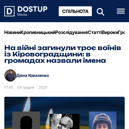
СПІЛЬНОТА
Новини
Кропивницький
Розслідування
Статті
Вироки
Грош
На війні загинули троє воїнів
із Кіровоградщини: в
громадах назвали імена
Діана Коваленко
17:45
·
04 грудня
·
2025