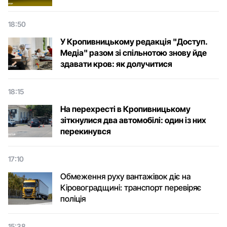
18:50
У Кропивницькому редакція "Доступ.
Медіа" разом зі спільнотою знову йде
здавати кров: як долучитися
18:15
На перехресті в Кропивницькому
зіткнулися два автомобілі: один із них
перекинувся
17:10
Обмеження руху вантажівок діє на
Кіровоградщині: транспорт перевіряє
поліція
15:38