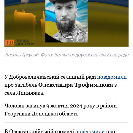
Василь Джулай. Фото: Великоандрусівська сільська рада
У Добровеличківській селищній раді
повідомили
про загибель
Олександра Трофимлюка
з
села Липняжка.
Чоловік загинув 9 жовтня 2024 року в районі
Георгіївки Донецької області.
В Олександрійській громаді
повідомили
про