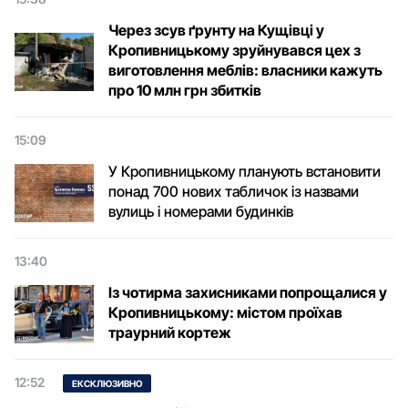
Через зсув ґрунту на Кущівці у
Кропивницькому зруйнувався цех з
виготовлення меблів: власники кажуть
про 10 млн грн збитків
15:09
У Кропивницькому планують встановити
понад 700 нових табличок із назвами
вулиць і номерами будинків
13:40
Із чотирма захисниками попрощалися у
Кропивницькому: містом проїхав
траурний кортеж
12:52
ЕКСКЛЮЗИВНО