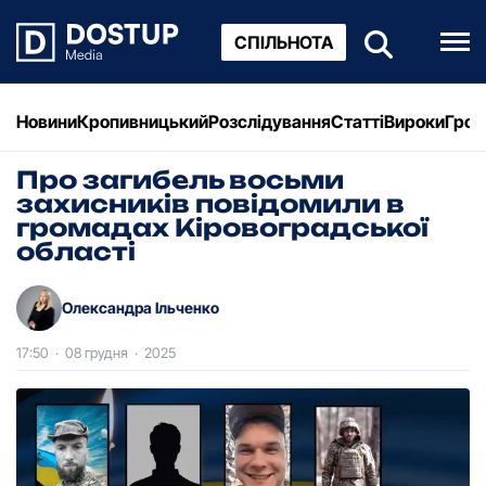
СПІЛЬНОТА
Новини
Кропивницький
Розслідування
Статті
Вироки
Грош
Про загибель восьми
захисників повідомили в
громадах Кіровоградської
області
Олександра Ільченко
17:50
·
08 грудня
·
2025