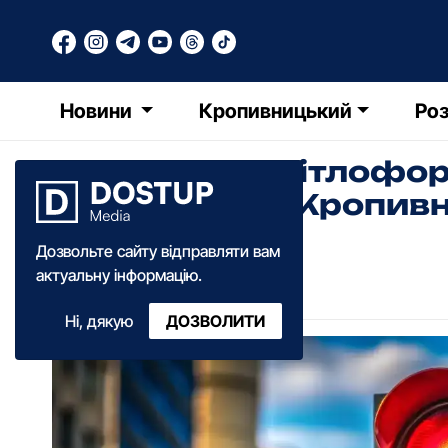
Новини
Кропивницький
Роз
Не працює світлофор
перехресть у Кропив
Дозвольте сайту відправляти вам
Анна Добрань
актуальну інформацію.
09:32
·
09 травня
·
2025
Ні, дякую
ДОЗВОЛИТИ