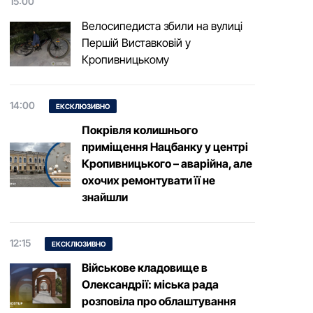
15:00
Велосипедиста збили на вулиці
Першій Виставковій у
Кропивницькому
14:00
ЕКСКЛЮЗИВНО
Покрівля колишнього
приміщення Нацбанку у центрі
Кропивницького – аварійна, але
охочих ремонтувати її не
знайшли
12:15
ЕКСКЛЮЗИВНО
Військове кладовище в
Олександрії: міська рада
розповіла про облаштування