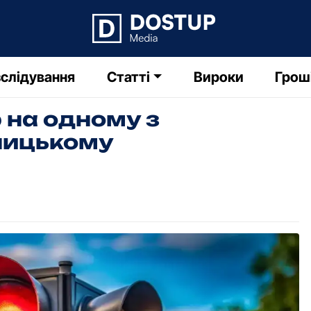
слідування
Статті
Вироки
Грош
 на одному з
ницькому