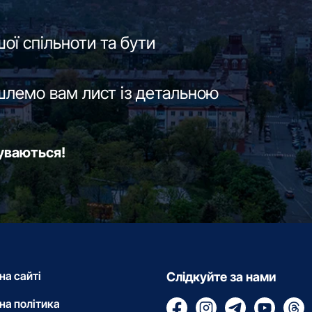
ої спільноти та бути
шлемо вам лист із детальною
буваються!
на сайті
Слідкуйте за нами
на політика