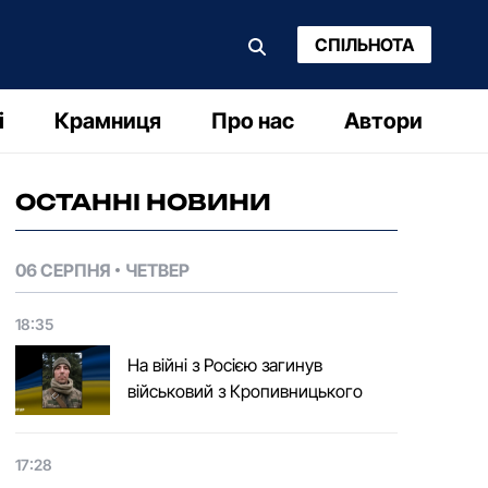
СПІЛЬНОТА
і
Крамниця
Про нас
Автори
ОСТАННІ НОВИНИ
06 СЕРПНЯ
ЧЕТВЕР
18:35
На війні з Росією загинув
військовий з Кропивницького
17:28