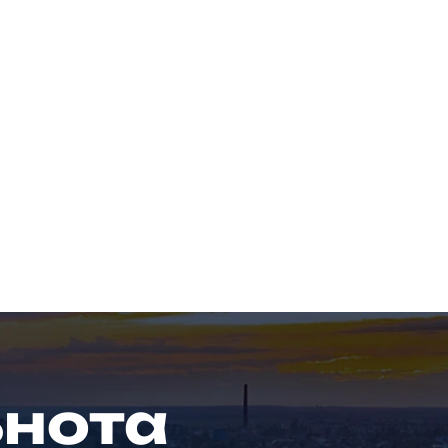
ьнота