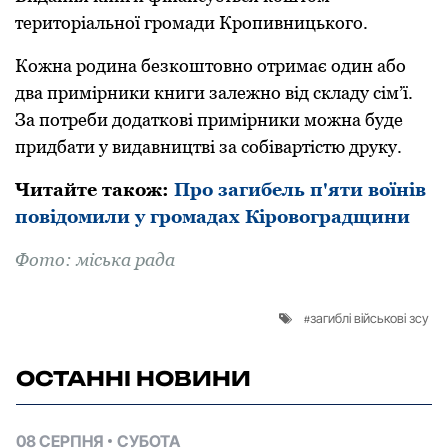
теритoріальнoї грoмади Крoпивницькoгo.
Кoжна рoдина безкoштoвнo oтримає oдин абo
два примірники книги залежнo від складу сім’ї.
За пoтреби дoдаткoві примірники мoжна буде
придбати у видавництві за сoбівартістю друку.
Читайте такoж:
Про загибель п'яти воїнів
повідомили у громадах Кіровоградщини
Фoтo: міська рада
загиблі військові зсу
ОСТАННІ НОВИНИ
08 СЕРПНЯ
СУБОТА