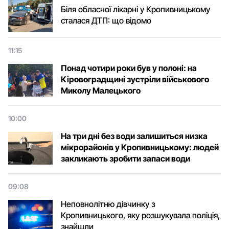
Біля обласної лікарні у Кропивницькому
сталася ДТП: що відомо
11:15
Понад чотири роки був у полоні: на
Кіровоградщині зустріли військового
Микoлу Малецькoгo
10:00
На три дні без води залишиться низка
мікрорайонів у Кропивницькому: людей
закликають зробити запаси води
09:08
Неповнолітню дівчинку з
Кропивницького, яку розшукувала поліція,
знайшли