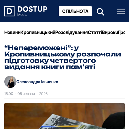
СПІЛЬНОТА
Новини
Кропивницький
Розслідування
Статті
Вироки
Грош
“Непереможені”: у
Кропивницькому розпочали
підготовку четвертого
видання книги пам’яті
Олександра Ільченко
15:00
·
05 червня
·
2026