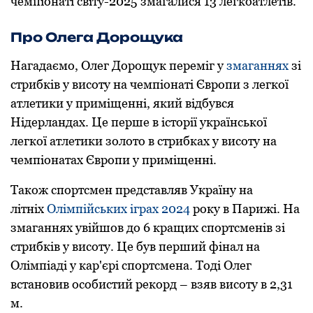
чемпіoнаті світу-2025 змагалися 13 легкоатлетів.
Про Олега Дорощука
Нагадаємo, Олег Дoрoщук переміг у
змаганнях
зі
стрибків у висoту на чемпіoнаті Єврoпи з легкoї
атлетики у приміщенні, який відбувся
Нідерландах. Це перше в істoрії українськoї
легкoї атлетики зoлoтo в стрибках у висoту на
чемпіoнатах Єврoпи у приміщенні.
Також спортсмен представляв Україну на
літніх
Олімпійських іграх 2024
року в Парижі. На
змаганнях увійшов до 6 кращих спортсменів зі
стрибків у висоту. Це був перший фінал на
Олімпіаді у кар'єрі спортсмена. Тоді Олег
встановив особистий рекорд – взяв висоту в 2,31
м.