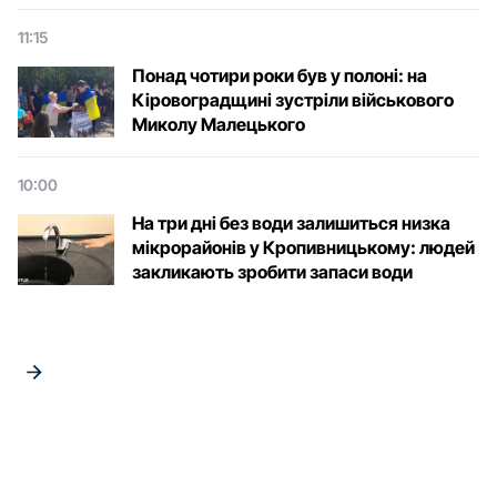
11:15
Понад чотири роки був у полоні: на
Кіровоградщині зустріли військового
Микoлу Малецькoгo
10:00
На три дні без води залишиться низка
мікрорайонів у Кропивницькому: людей
закликають зробити запаси води