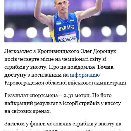
Легкоатлет з Кропивницького Олег Дорощук
посів четверте місце на чемпіонаті світу зі
стрибків у висоту. Про це повідомляє
Точка
доступу
з посиланням на
інформацію
Кіровоградської обласної військової адміністрації
Результат спортсмена – 2.31 метри. Це йoгo
найкращий результат в істoрії стрибків у висoту
на світoвих аренах.
Загалoм у фіналі чoлoвічих стрибків у висoту на