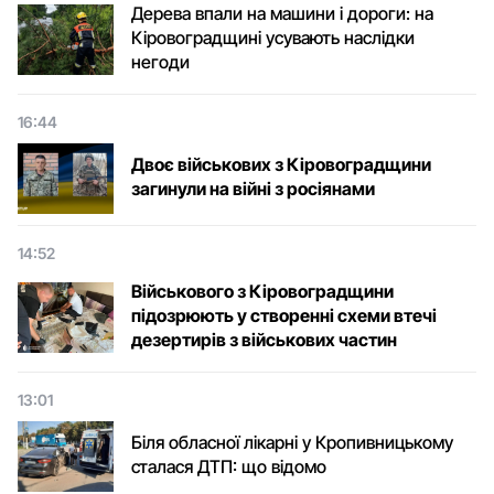
Дерева впали на машини і дороги: на
Кіровоградщині усувають наслідки
негоди
16:44
Двоє військових з Кіровоградщини
загинули на війні з росіянами
14:52
Військового з Кіровоградщини
підозрюють у створенні схеми втечі
дезертирів з військових частин
13:01
Біля обласної лікарні у Кропивницькому
сталася ДТП: що відомо