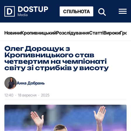
СПІЛЬНОТА
Новини
Кропивницький
Розслідування
Статті
Вироки
Грош
Олег Дорощук з
Кропивницького став
четвертим на чемпіонаті
світу зі стрибків у висоту
Анна Добрань
12:40
·
18 вересня
·
2025