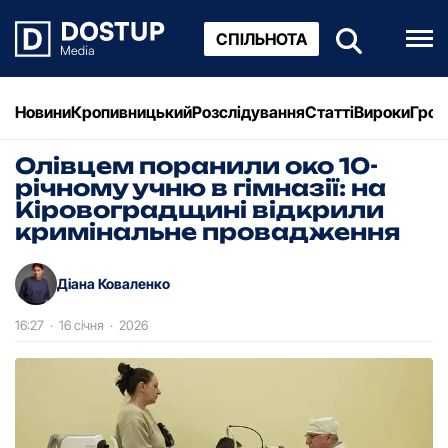
СПІЛЬНОТА
Новини
Кропивницький
Розслідування
Статті
Вироки
Грош
Олівцем поранили око 10-
річному учню в гімназії: на
Кіровоградщині відкрили
кримінальне провадження
Діана Коваленко
16:27
·
16 січня
·
2026