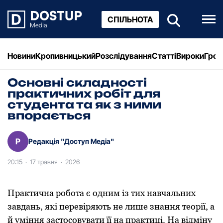
СПІЛЬНОТА
Новини
Кропивницький
Розслідування
Статті
Вироки
Грош
Основні складності
практичних робіт для
студента та як з ними
впорається
Р
Редакція "Доступ Медіа"
20:15
·
17 травня
·
2026
Практична робота є одним із тих навчальних
завдань, які перевіряють не лише знання теорії, а
й уміння застосовувати її на практиці. На відміну