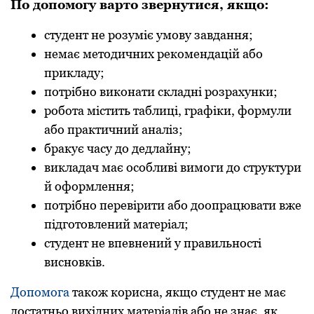
По допомогу варто звернутися, якщо:
студент не розуміє умову завдання;
немає методичних рекомендацій або
прикладу;
потрібно виконати складні розрахунки;
робота містить таблиці, графіки, формули
або практичний аналіз;
бракує часу до дедлайну;
викладач має особливі вимоги до структури
й оформлення;
потрібно перевірити або доопрацювати вже
підготовлений матеріал;
студент не впевнений у правильності
висновків.
Допомога
також корисна, якщо студент не має
достатньо вихідних матеріалів або не знає, як