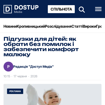
СПІЛЬНОТА
Новини
Кропивницький
Розслідування
Статті
Вироки
Грош
Підгузки для дітей: як
обрати без помилок і
забезпечити комфорт
малюку
Р
Редакція "Доступ Медіа"
10:15
·
17 червня
·
2026