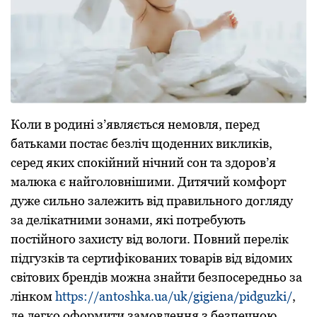
Коли в родині з’являється немовля, перед
батьками постає безліч щоденних викликів,
серед яких спокійний нічний сон та здоров’я
малюка є найголовнішими. Дитячий комфорт
дуже сильно залежить від правильного догляду
за делікатними зонами, які потребують
постійного захисту від вологи. Повний перелік
підгузків та сертифікованих товарів від відомих
світових брендів можна знайти безпосередньо за
лінком
https://antoshka.ua/uk/gigiena/pidguzki/
,
де легко оформити замовлення з безпечною