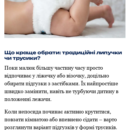
Що краще обрати: традиційні липучки
чи трусики?
Поки малюк більшу частину часу просто
відпочиває у ліжечку або візочку, доцільно
обирати підгузки з застібками. Їх найпростіше
швидко замінити, навіть не турбуючи дитину в
положенні лежачи.
Коли непосида починає активно крутитися,
повзати кімнатою або впевнено сідати – варто
розглянути варіант підгузків у формі трусиків.