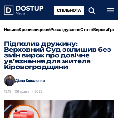
СПІЛЬНОТА
Новини
Кропивницький
Розслідування
Статті
Вироки
Грош
Підпалив дружину:
Верховний Суд залишив без
змін вирок про довічне
ув’язнення для жителя
Кіровоградщини
Діана Коваленко
15:15
·
06 травня
·
2025