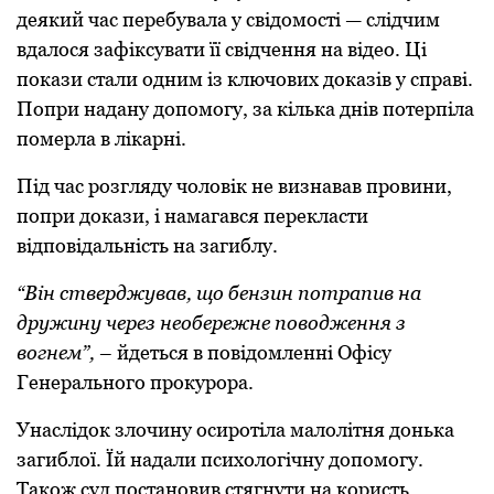
деякий час перебувала у свідомості — слідчим
вдалося зафіксувати її свідчення на відео. Ці
покази стали одним із ключових доказів у справі.
Попри надану допомогу, за кілька днів потерпіла
померла в лікарні.
Під час розгляду чоловік не визнавав провини,
попри докази, і намагався перекласти
відповідальність на загиблу.
“Він стверджував, що бензин потрапив на
дружину через необережне поводження з
вогнем”,
– йдеться в повідомленні Офісу
Генерального прокурора.
Унаслідок злочину осиротіла малолітня донька
загиблої. Їй надали психологічну допомогу.
Також суд постановив стягнути на користь