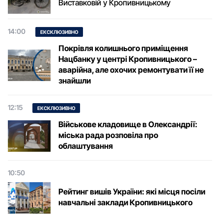
Виставковій у Кропивницькому
14:00
ЕКСКЛЮЗИВНО
Покрівля колишнього приміщення
Нацбанку у центрі Кропивницького –
аварійна, але охочих ремонтувати її не
знайшли
12:15
ЕКСКЛЮЗИВНО
Військове кладовище в Олександрії:
міська рада розповіла про
облаштування
10:50
Рейтинг вишів України: які місця посіли
навчальні заклади Кропивницького