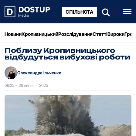
СПІЛЬНОТА
Новини
Кропивницький
Розслідування
Статті
Вироки
Грош
Поблизу Кропивницького
відбудуться вибухові роботи
Олександра Ільченко
09:25
·
28 липня
·
2025