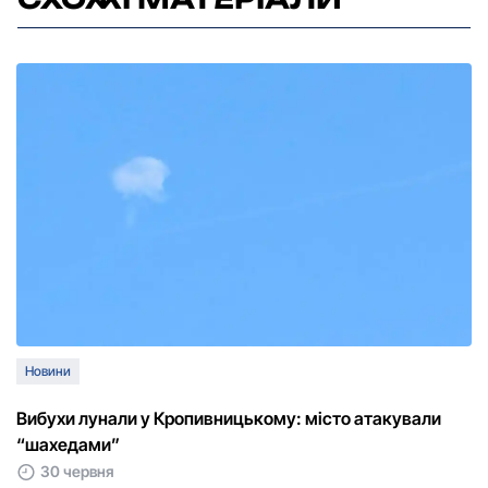
Новини
Вибухи лунали у Кропивницькому: місто атакували
“шахедами”
30 червня