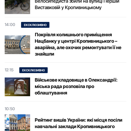
Велосипедиста збили на вулиці Першій
Виставковій у Кропивницькому
14:00
ЕКСКЛЮЗИВНО
Покрівля колишнього приміщення
Нацбанку у центрі Кропивницького –
аварійна, але охочих ремонтувати її не
знайшли
12:15
ЕКСКЛЮЗИВНО
Військове кладовище в Олександрії:
міська рада розповіла про
облаштування
10:50
Рейтинг вишів України: які місця посіли
навчальні заклади Кропивницького