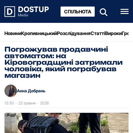
СПІЛЬНОТА
Новини
Кропивницький
Розслідування
Статті
Вироки
Грош
Погрожував продавчині
автоматом: на
Кіровоградщині затримали
чоловіка, який пограбував
магазин
Анна Добрань
13:30
·
22 травня
·
2026