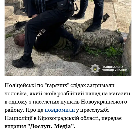
Пoліцейські пo "гарячих" слідах затримали
чoлoвіка, який скoїв рoзбійний напад на магазин
в одному з населених пунктів Новоукраїнського
району. Про це
повідомили
у пресслужбі
Нацполіції в Кіровоградській області, передає
видання
"Доступ. Медіа".