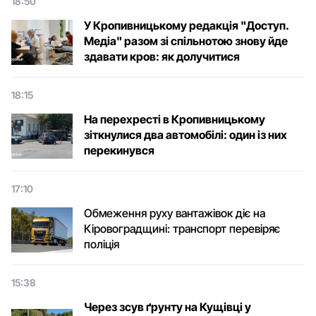
18:50
У Кропивницькому редакція "Доступ.
Медіа" разом зі спільнотою знову йде
здавати кров: як долучитися
18:15
На перехресті в Кропивницькому
зіткнулися два автомобілі: один із них
перекинувся
17:10
Обмеження руху вантажівок діє на
Кіровоградщині: транспорт перевіряє
поліція
15:38
Через зсув ґрунту на Кущівці у