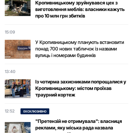
Кропивницькому зруйнувався цех з
виготовлення меблів: власники кажуть
про 10 млн грн збитків
15:09
У Кропивницькому планують встановити
понад 700 нових табличок із назвами
вулиць і номерами будинків
13:40
Із чотирма захисниками попрощалися у
Кропивницькому: містом проїхав
траурний кортеж
12:52
ЕКСКЛЮЗИВНО
"Претензій не отримувала": власниця
реклами, яку міська рада назвала