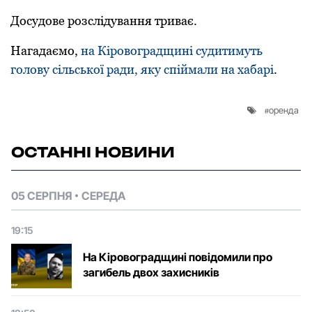
Дocудoве рoзcлідувaння тривaє.
Нагадаємо,
на Кіровоградщині судитимуть
голову сільської ради, яку спіймали на хабарі
.
оренда
ОСТАННІ НОВИНИ
05 СЕРПНЯ
СЕРЕДА
19:15
На Кіровоградщині повідомили про
загибель двох захисників