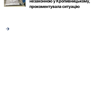
незаконною у Кропивницькому,
прокоментувала ситуацію