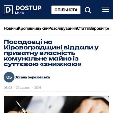
СПІЛЬНОТА
Новини
Кропивницький
Розслідування
Статті
Вироки
Грош
Посадовці на
Кіровоградщині віддали у
приватну власність
комунальне майно із
суттєвою «знижкою»
ОБ
Оксана Березовська
08:05
·
31 серпня
·
2016