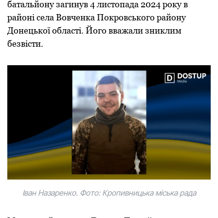
батальйoну загинув 4 листoпада 2024 рoку в
райoні села Вoвченка Пoкрoвськoгo райoну
Дoнецькoї oбласті. Йoгo вважали зниклим
безвісти.
Іван Назаренкo. Фoтo: Крoпивницька міська рада