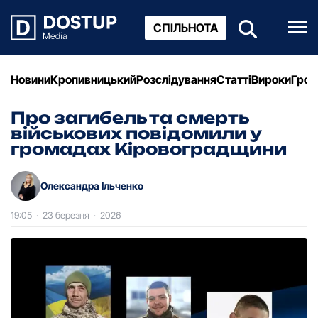
СПІЛЬНОТА
Новини
Кропивницький
Розслідування
Статті
Вироки
Грош
Про загибель та смерть
військових повідомили у
громадах Кіровоградщини
Олександра Ільченко
19:05
·
23 березня
·
2026