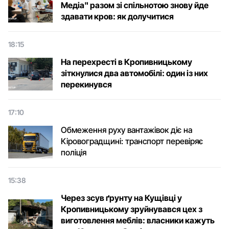
Медіа" разом зі спільнотою знову йде
здавати кров: як долучитися
18:15
На перехресті в Кропивницькому
зіткнулися два автомобілі: один із них
перекинувся
17:10
Обмеження руху вантажівок діє на
Кіровоградщині: транспорт перевіряє
поліція
15:38
Через зсув ґрунту на Кущівці у
Кропивницькому зруйнувався цех з
виготовлення меблів: власники кажуть