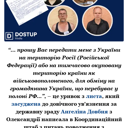
“... прошу Вас передати мене з України
на територію Росії (Російської
Федерації) або на тимчасово окуповану
територію країни як
військовополоненого, для обміну на
громадянина України, що перебуває у
полоні РФ…”
, – це уривок з
листа
, який
засуджена
до довічного ув'язнення за
державну зраду
Ангеліна Довбня
з
Олександрії написала в Координаційний
штаб з питань поводження з