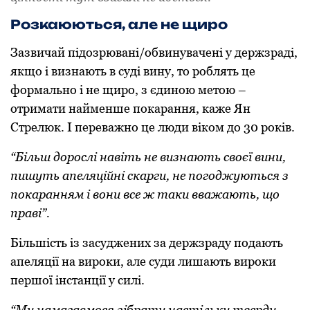
Розкаюються, але не щиро
Зазвичай підозрювані/обвинувачені у держзраді,
якщо і визнають в суді вину, то роблять це
формально і не щиро, з єдиною метою –
отримати найменше покарання, каже Ян
Стрелюк. І переважно це люди віком до 30 років.
“Більш дорослі навіть не визнають своєї вини,
пишуть апеляційні скарги, не погоджуються з
покаранням і вони все ж таки вважають, що
праві”.
Більшість із засуджених за держзраду подають
апеляції на вироки, але суди лишають вироки
першої інстанції у силі.
“Ми намагаємося зібрати настільки тверду