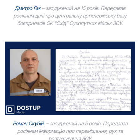
Дмитро Гах
– засуджений на 15 років. Передавав
росіянам дані про центральну артилерійську базу
боєприпасів ОК “Схід” Сухопутних військ ЗСУ.
Роман Скубій
– засуджений на 5 років. Передавав
росіянам інформацію про переміщення, рух та
розташування ЗСУ.