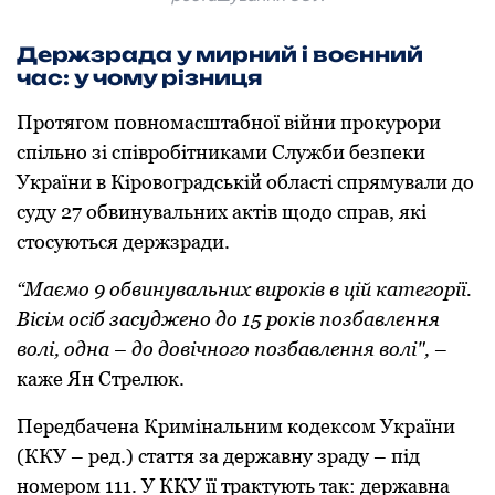
Держзрада у мирний і воєнний
час: у чому різниця
Протягом повномасштабної війни прокурори
спільно зі співробітниками Служби безпеки
України в Кіровоградській області спрямували до
суду 27 обвинувальних актів щодо справ, які
стосуються держзради.
“Маємо 9 обвинувальних вироків в цій категорії.
Вісім осіб засуджено до 15 років позбавлення
волі, одна – до довічного позбавлення волі",
–
каже Ян Стрелюк.
Передбачена Кримінальним кодексом України
(ККУ – ред.) стаття за державну зраду – під
номером 111. У ККУ її трактують так: державна