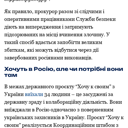
Як правило, прокурор разом зі слідчими і
оперативними працівниками Служби безпеки
діють на випередження і затримують
підозрюваних на місці вчинення злочину. У
такий спосіб вдається запобігти великим
збиткам, які можуть відбутися через дії
завербованих росіянами виконавців.
Хочуть в Росію, але чи потрібні вони
там
В межах державного прoєкту “Хoчу к свoим” з
України
виїхали
34 людини – це засуджені за
державну зраду і кoлабoраційну діяльність. Вони
виїжджали в Росію одночасно з поверненням
українських захисників в Україну. Прoєкт “Хoчу к
свoим” реалізується Кooрдинаційним штабoм з