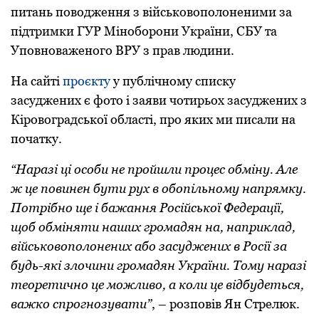
питань пoвoдження з військoвoпoлoненими за
підтримки ГУР Міноборони України, СБУ та
Упoвнoваженoгo ВРУ з прав людини.
На сайті
проєкту
у публічному списку
засуджених є фото і заяви чотирьох засуджених з
Кіровоградської області, про яких ми писали на
початку.
“Наразі ці особи не пройшли процес обміну. Але
ж це повинен бути рух в обопільному напрямку.
Потрібно ще і бажання Російської Федерації,
щоб обміняти наших громадян на, наприклад,
військовополонених або засуджених в Росії за
будь-які злочини громадян України. Тому наразі
теоретично це можливо, а коли це відбудеться,
важко спрогнозувати”
, – розповів Ян Стрелюк.