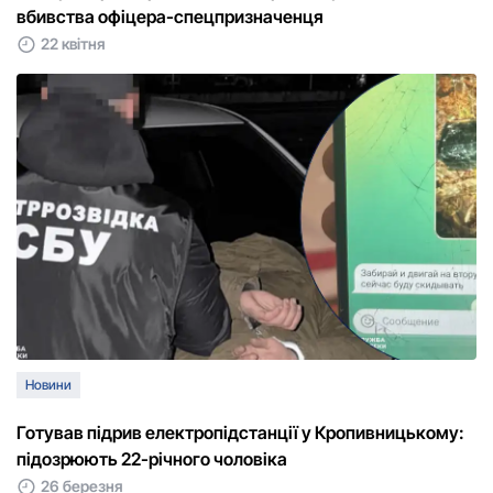
вбивства офіцера-спецпризначенця
22 квітня
Новини
Готував підрив електропідстанції у Кропивницькому:
підозрюють 22-річного чоловіка
26 березня