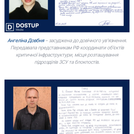
Ангеліна Довбня
– засуджена до довічного ув'язнення.
Передавала представникам РФ координати об’єктів
критичної інфраструктури, місця розташування
підрозділів ЗСУ та блокпостів.