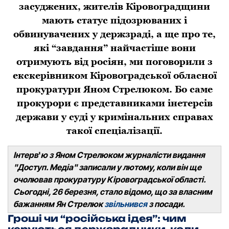
засуджених, жителів Кіровоградщини
мають статус підозрюваних і
обвинувачених у держзраді, а ще про те,
які “завдання” найчастіше вони
отримують від росіян, ми поговорили з
екскерівником Кіровоградської обласної
прокуратури Яном Стрелюком. Бо саме
прокурори є представниками інетерсів
держави у суді у кримінальних справах
такої спеціалізації.
Інтерв
'
ю з Яном Стрелюком журналісти видання
"Доступ. Медіа" записали у лютому, коли він ще
очолював прокуратуру Кіровоградської області.
Сьогодні, 26 березня, стало відомо, що за власним
бажанням Ян Стрелюк
звільнився
з посади.
Гроші чи “російська ідея”: чим