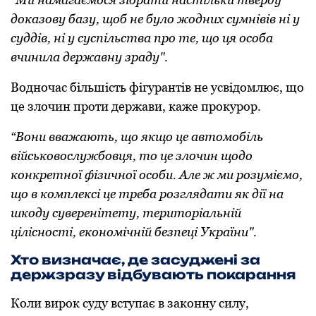
доказову базу, щоб не було жодних сумнівів ні у
суддів, ні у суспільства про те, що ця особа
вчинила державну зраду".
Водночас більшість фігурантів не усвідомлює, що
це злочин проти держави, каже прокурор.
“Вони вважають, що якщо це автомобіль
військовослужбовця, то це злочин щодо
конкретної фізичної особи. Але ж ми розуміємо,
що в комплексі це треба розглядати як дії на
шкоду суверенітету, територіальній
цілісності, економічній безпеці України".
Хто визначає, де засуджені за
держзразу відбувають покарання
Коли вирок суду вступає в законну силу,