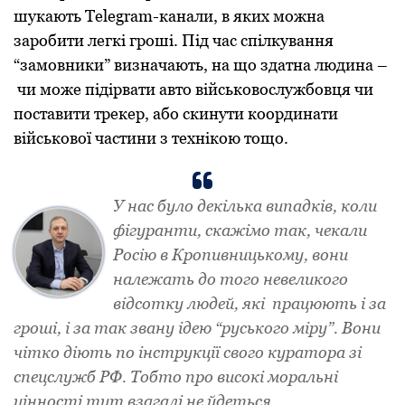
шукають Telegram-канали, в яких можна
заробити легкі гроші. Під час спілкування
“замовники” визначають, на що здатна людина –
чи може підірвати авто військовослужбовця чи
поставити трекер, або скинути координати
військової частини з технікою тощо.
У нас було декілька випадків, коли
фігуранти, скажімо так, чекали
Росію в Кропивницькому, вони
належать до того невеликого
відсотку людей, які працюють і за
гроші, і за так звану ідею “руського міру”. Вони
чітко діють по інструкції свого куратора зі
спецслужб РФ. Тобто про високі моральні
цінності тут взагалі не йдеться.