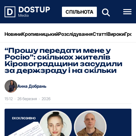
СПІЛЬНОТА
Новини
Кропивницький
Розслідування
Статті
Вироки
Грош
“Прошу передати мене у
Росію”: скількох жителів
Кіровоградщини засудили
за держзраду і на скільки
Анна Добрань
15:12
·
26 березня
·
2026