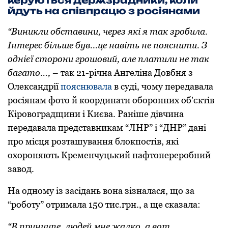
керуються держзрадники, коли
йдуть на співпрацю з росіянами
“Виникли обставини, через які я так зробила.
Інтерес більше був...це навіть не пояснити. З
однієї сторони грошовий, але платили не так
багато…,
– так 21-річна Ангеліна Довбня з
Олександрії
пояснювала
в суді, чому передавала
росіянам фото й координати оборонних об'єктів
Кіровоградщини і Києва. Раніше дівчина
передавала представникам “ЛНР” і “ДНР” дані
про місця розташування блокпостів, які
охороняють Кременчуцький нафтопереробний
завод.
На одному із засідань вона зізналася, що за
“роботу” отримала 150 тис.грн., а ще сказала:
“В принципе, людей мне жалкo, а вoт